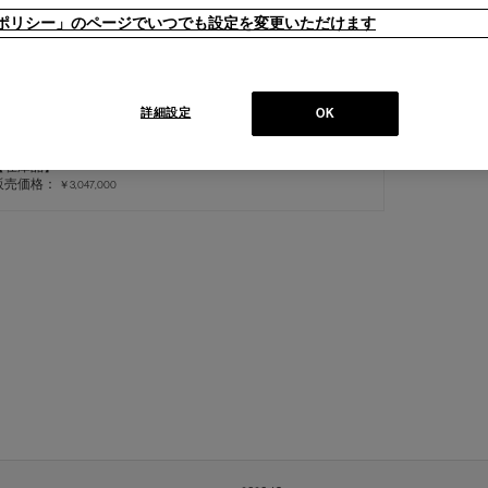
ieポリシー」のページでいつでも設定を変更いただけます
詳細設定
OK
11 VENTAGLIO（BK）
ヴェンタリオ テーブル
【在庫品】
販売価格：
￥3,047,000