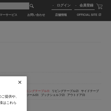
ログイン
会員登録
マーサービス
お問い合わせ
店舗情報
OFFICIAL SITE
 ・ ベンチ(4)
ダイニングテーブル(1)
リビングテーブル(2)
サイドテーブ
ンターチェア(1)
スツール(9)
ブックシェルフ(2)
アウトドア(3)
のご提供や、
様はこれら