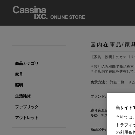
国内在庫品(家
【家具・照明】のカテゴリ
商品カテゴリ
＊絞り込み機能で商品検索
＊全店舗で在庫を共有して
家具
表示方法：
詳細一覧
サ
照明
生活雑貨
すべて
Cassina(1
ファブリック
当サイト
すべて
CONTE
ル(2)
デスク(1)
チェア(1)
当社では
アウトレット
トラフィ
すべて
国内在庫品
の利用条