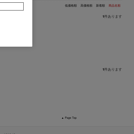
低価格順
高価格順
新着順
商品名順
1
件あります
1
件あります
▲ Page Top