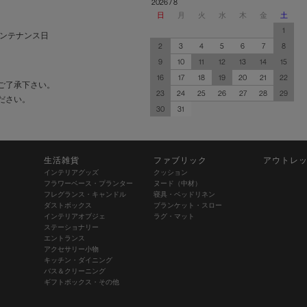
2026 / 8
日
月
火
水
木
金
土
1
ンテナンス日
2
3
4
5
6
7
8
9
10
11
12
13
14
15
16
17
18
19
20
21
22
ご了承下さい。
23
24
25
26
27
28
29
ださい。
30
31
生活雑貨
ファブリック
アウトレ
インテリアグッズ
クッション
フラワーベース・プランター
ヌード（中材）
フレグランス・キャンドル
寝具・ベッドリネン
ダストボックス
ブランケット・スロー
インテリアオブジェ
ラグ・マット
ステーショナリー
エントランス
アクセサリー小物
キッチン・ダイニング
バス＆クリーニング
ギフトボックス・その他