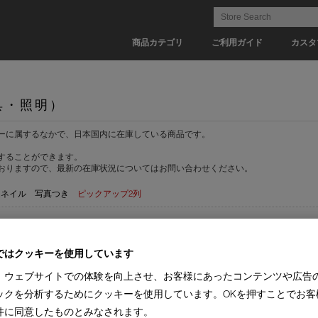
商品カテゴリ
ご利用ガイド
カスタ
具・照明）
ーに属するなかで、日本国内に在庫している商品です。
することができます。
おりますので、最新の在庫状況についてはお問い合わせください。
ムネイル
写真つき
ピックアップ2列
)
ではクッキーを使用しています
MPORARY COLLECTION(33)
I MAESTRI COLLECTION(28)
ソファ1人掛(5)
オットマン
ダイニングチェア(23)
ラウンジチェア(5)
デザインチェア(2)
ワークチェア(1)
カウ
、ウェブサイトでの体験を向上させ、お客様にあったコンテンツや広告
ックを分析するためにクッキーを使用しています。OKを押すことでお客
(1)
【納期 1-2週間】(1)
件に同意したものとみなされます。