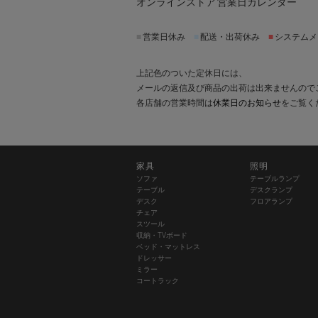
オンラインストア 営業日カレンダー
■
営業日休み
■
配送・出荷休み
■
システムメ
上記色のついた定休日には、
メールの返信及び商品の出荷は出来ませんので
各店舗の営業時間は
休業日のお知らせ
をご覧く
家具
照明
ソファ
テーブルランプ
テーブル
デスクランプ
デスク
フロアランプ
チェア
スツール
収納・TVボード
ベッド・マットレス
ドレッサー
ミラー
コートラック