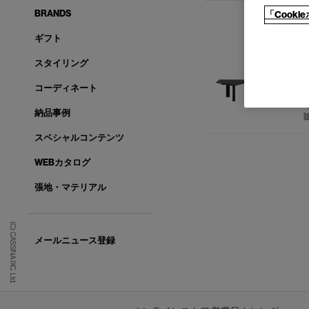
BRANDS
「Cook
ギフト
スタイリング
5
コーディネート
納品事例
スペシャルコンテンツ
WEBカタログ
張地・マテリアル
(C) CASSINA IXC. Ltd.
メールニュース登録