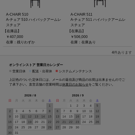
A-CHAIR 510
A-CHAIR 511
A-チェア 510 ハイバックアームレ
A-チェア 511 ハイバックアームレ
スチェア
スチェア
【在庫品】
【在庫品】
￥407,000
￥506,000
在庫：残りわずか
在庫：在庫あり
4
件あります
オンラインストア 営業日カレンダー
■
■
■
営業日休
配送・出荷休
システムメンテナンス
上記色のついた定休日には、メールの返信及び商品の出荷は出来ませんのでご
了承下さい。直営店舗の営業時間は
休業日のお知らせ
をご覧ください。
2026 / 8
2026 / 9
日
月
火
水
木
金
土
日
月
火
水
木
金
土
1
1
2
3
4
5
2
3
4
5
6
7
8
6
7
8
9
10
11
12
9
10
11
12
13
14
15
13
14
15
16
17
18
19
16
17
18
19
20
21
22
20
21
22
23
24
25
26
23
24
25
26
27
28
29
27
28
29
30
30
31