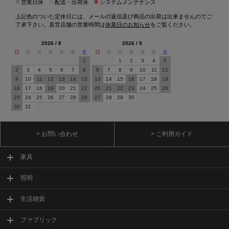
■
■
■
営業日休
配送・出荷休
システムメンテナンス
上記色のついた定休日には、メールの返信及び商品の出荷は出来ませんのでご
了承下さい。直営店舗の営業時間は
休業日のお知らせ
をご覧ください。
2026 / 8
2026 / 9
日
月
火
水
木
金
土
日
月
火
水
木
金
土
1
1
2
3
4
5
2
3
4
5
6
7
8
6
7
8
9
10
11
12
9
10
11
12
13
14
15
13
14
15
16
17
18
19
16
17
18
19
20
21
22
20
21
22
23
24
25
26
23
24
25
26
27
28
29
27
28
29
30
30
31
> お問い合わせ
> ご利用ガイド
家具
照明
生活雑貨
ファブリック