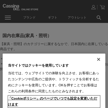
ブランド
ギフト
アウトレット
国内在庫品(家具・照明）
【家具・照明】のカテゴリーに属するなかで、日本国内に在庫している
商品です。
＊絞り込み機能で商品検索することができます。
＊全店舗で在庫を共有しておりますので、最新の在庫状況についてはお
当サイトではクッキーを使用しています
問い合わせください。
当社では、ウェブサイトでの体験を向上させ、お客様にあっ
たコンテンツや広告のご提供や、トラフィックを分析するた
めにクッキーを使用しています。OKを押すことでお客様は
これらの利用条件に同意したものとみなされます。
「Cookieポリシー」のページでいつでも設定を変更いただ
けます