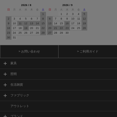
2026 / 8
2026 / 9
日
月
火
水
木
金
土
日
月
火
水
木
金
土
1
1
2
3
4
5
2
3
4
5
6
7
8
6
7
8
9
10
11
12
9
10
11
12
13
14
15
13
14
15
16
17
18
19
16
17
18
19
20
21
22
20
21
22
23
24
25
26
23
24
25
26
27
28
29
27
28
29
30
30
31
> お問い合わせ
> ご利用ガイド
家具
照明
生活雑貨
ファブリック
アウトレット
ブランド