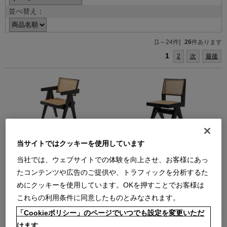
並べ替え：
[1～24件]
26
件あります
1
2
次
最後
051-21 CAPITOL COMPLEX
055-21 CAPITOL COMPLEX
当サイトではクッキーを使用しています
OFFICE CHAIR【在庫品】仕様＝オ
CHAIR【在庫品】仕様＝オーク材ブ
ーク材ブラック/背座＝籐
ラック/背座＝籐
当社では、ウェブサイトでの体験を向上させ、お客様にあっ
キャピトル コンプレックス オフィ
キャピトル コンプレックス チェア
たコンテンツや広告のご提供や、トラフィックを分析するた
ス チェア アームチェア
【在庫品】
めにクッキーを使用しています。OKを押すことでお客様は
【在庫品】
￥473,000
￥638,000
在庫：在庫あり
これらの利用条件に同意したものとみなされます。
在庫：残りわずか
「Cookieポリシー」のページでいつでも設定を変更いただ
けます