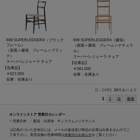
699 SUPERLEGGERA（ブラック
699 SUPERLEGGERA（籐張）
フレーム）
（座面＝籐張 フレーム＝ナチュラ
（座面＝籐張 フレーム＝ブラッ
ル）
ク）
スーパーレジェーラ チェア
スーパーレジェーラ チェア
【在庫品】
【在庫品】
￥561,000
￥627,000
在庫：在庫あり
在庫：在庫あり
[1～24件]
26
件あります
1
2
次
最後
オンラインストア 営業日カレンダー
■
■
■
営業日休
配送・出荷休
システムメンテナンス
上記色のついた定休日には、メールの返信及び商品の出荷は出来ませんのでご
了承下さい。直営店舗の営業時間は
休業日のお知らせ
をご覧ください。