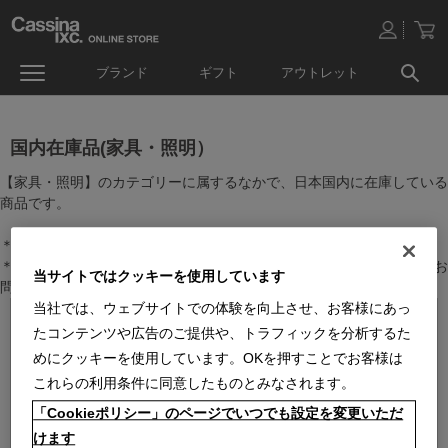
ブランド
ギフト
アウトレット
国内在庫品(家具・照明）
【家具・照明】のカテゴリーに属するなかで、日本国内に在庫している
商品です。
＊絞り込み機能で商品検索することができます。
＊全店舗で在庫を共有しておりますので、最新の在庫状況についてはお
当サイトではクッキーを使用しています
問い合わせください。
当社では、ウェブサイトでの体験を向上させ、お客様にあっ
たコンテンツや広告のご提供や、トラフィックを分析するた
めにクッキーを使用しています。OKを押すことでお客様は
これらの利用条件に同意したものとみなされます。
「Cookieポリシー」のページでいつでも設定を変更いただ
けます