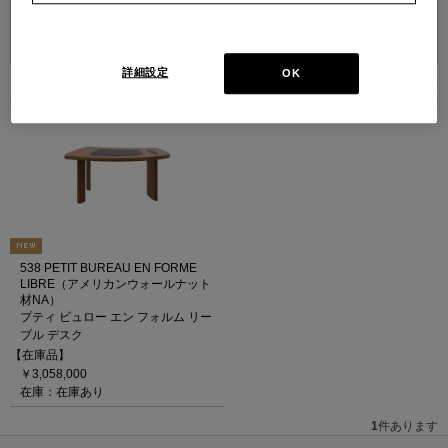
並べ替え：
詳細設定
OK
1
件あります
538 PETIT BUREAU EN FORME
LIBRE（アメリカンウォールナット
材NA）
プティ ビュロー エン フォルム リー
ブル デスク
【在庫品】
￥3,058,000
在庫：在庫あり
1
件あります