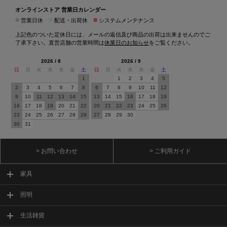
オンラインストア 営業日カレンダー
■
■
■
営業日休
配送・出荷休
システムメンテナンス
上記色のついた定休日には、メールの返信及び商品の出荷は出来ませんのでご
了承下さい。直営店舗の営業時間は
休業日のお知らせ
をご覧ください。
2026 / 8
2026 / 9
日
月
火
水
木
金
土
日
月
火
水
木
金
土
1
1
2
3
4
5
2
3
4
5
6
7
8
6
7
8
9
10
11
12
9
10
11
12
13
14
15
13
14
15
16
17
18
19
16
17
18
19
20
21
22
20
21
22
23
24
25
26
23
24
25
26
27
28
29
27
28
29
30
30
31
> お問い合わせ
> ご利用ガイド
家具
照明
生活雑貨