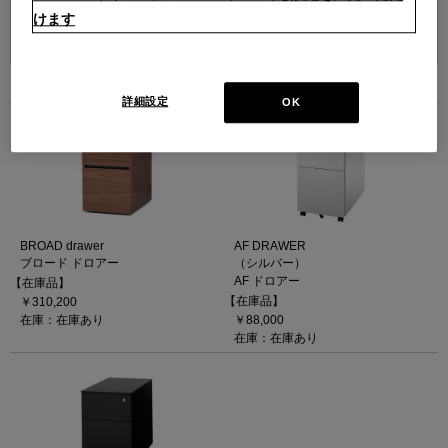
けます
並べ替え：
3
件あります
詳細設定
OK
BROAD drawer
AF DRAWER
ブロード ドロアー
（シルバー）
AF ドロアー
【在庫品】
【在庫品】
￥310,200
在庫：在庫あり
￥88,000
在庫：在庫あり