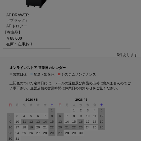
AF DRAWER
（ブラック）
AF ドロアー
【在庫品】
￥88,000
在庫：在庫あり
3
件あります
オンラインストア 営業日カレンダー
■
■
■
営業日休
配送・出荷休
システムメンテナンス
上記色のついた定休日には、メールの返信及び商品の出荷は出来ませんのでご
了承下さい。直営店舗の営業時間は
休業日のお知らせ
をご覧ください。
2026 / 8
2026 / 9
日
月
火
水
木
金
土
日
月
火
水
木
金
土
1
1
2
3
4
5
2
3
4
5
6
7
8
6
7
8
9
10
11
12
9
10
11
12
13
14
15
13
14
15
16
17
18
19
16
17
18
19
20
21
22
20
21
22
23
24
25
26
23
24
25
26
27
28
29
27
28
29
30
30
31