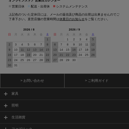
オンラインストア 営業日カレンダー
■
■
■
営業日休
配送・出荷休
システムメンテナンス
上記色のついた定休日には、メールの返信及び商品の出荷は出来ませんのでご
了承下さい。直営店舗の営業時間は
休業日のお知らせ
をご覧ください。
2026 / 8
2026 / 9
日
月
火
水
木
金
土
日
月
火
水
木
金
土
1
1
2
3
4
5
2
3
4
5
6
7
8
6
7
8
9
10
11
12
9
10
11
12
13
14
15
13
14
15
16
17
18
19
16
17
18
19
20
21
22
20
21
22
23
24
25
26
23
24
25
26
27
28
29
27
28
29
30
30
31
> お問い合わせ
> ご利用ガイド
家具
照明
生活雑貨