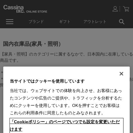
ブランド
ギフト
アウトレット
国内在庫品(家具・照明）
【家具・照明】のカテゴリーに属するなかで、日本国内に在庫している
商品です。
＊絞り込み機能で商品検索することができます。
＊全店舗で在庫を共有しておりますので、最新の在庫状況についてはお
当サイトではクッキーを使用しています
問い合わせください。
当社では、ウェブサイトでの体験を向上させ、お客様にあっ
たコンテンツや広告のご提供や、トラフィックを分析するた
めにクッキーを使用しています。OKを押すことでお客様は
これらの利用条件に同意したものとみなされます。
「Cookieポリシー」のページでいつでも設定を変更いただ
けます