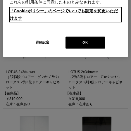
これらの利用条件に同意したものとみなされます。
並べ替え：
「Cookieポリシー」のページでいつでも設定を変更いただ
けます
5
件あります
詳細設定
OK
LOTUS 2x3drawer
LOTUS 2x3drawer
（2列3段ドロアー ｸﾞﾛｯｼｰﾌﾞﾗｯｸ）
（2列3段ドロアー ｸﾞﾛｯｼｰﾎﾜｲﾄ）
ロータス 2列3段ドロアーキャビネ
ロータス 2列3段ドロアーキャビネ
ット
ット
【在庫品】
【在庫品】
￥319,000
￥319,000
在庫：在庫あり
在庫：在庫あり