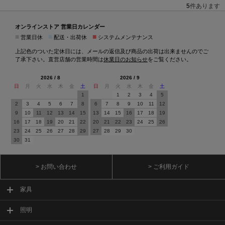
5
件あります
オンラインストア 営業日カレンダー
■
■
■
営業日休
配送・出荷休
システムメンテナンス
上記色のついた定休日には、メールの返信及び商品の出荷は出来ませんのでご
了承下さい。直営店舗の営業時間は
休業日のお知らせ
をご覧ください。
2026 / 8
2026 / 9
日
月
火
水
木
金
土
日
月
火
水
木
金
土
1
1
2
3
4
5
2
3
4
5
6
7
8
6
7
8
9
10
11
12
9
10
11
12
13
14
15
13
14
15
16
17
18
19
16
17
18
19
20
21
22
20
21
22
23
24
25
26
23
24
25
26
27
28
29
27
28
29
30
30
31
> お問い合わせ
> ご利用ガイド
家具
照明