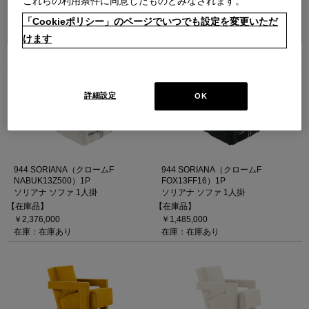
これらの利用条件に同意したものとみなされます。
並べ替え：
「Cookieポリシー」のページでいつでも設定を変更いただ
けます
5
件あります
詳細設定
OK
944 SORIANA（クロームF
944 SORIANA（クロームF
NABUK13Z500）1P
FOX13FF16）1P
ソリアナ ソファ 1人掛
ソリアナ ソファ 1人掛
【在庫品】
【在庫品】
￥2,376,000
￥1,485,000
在庫：在庫あり
在庫：在庫あり