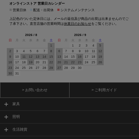
オンラインストア 営業日カレンダー
■
■
■
営業日休
配送・出荷休
システムメンテナンス
上記色のついた定休日には、メールの返信及び商品の出荷は出来ませんのでご
了承下さい。直営店舗の営業時間は
休業日のお知らせ
をご覧ください。
2026 / 8
2026 / 9
日
月
火
水
木
金
土
日
月
火
水
木
金
土
1
1
2
3
4
5
2
3
4
5
6
7
8
6
7
8
9
10
11
12
9
10
11
12
13
14
15
13
14
15
16
17
18
19
16
17
18
19
20
21
22
20
21
22
23
24
25
26
23
24
25
26
27
28
29
27
28
29
30
30
31
> お問い合わせ
> ご利用ガイド
家具
照明
生活雑貨