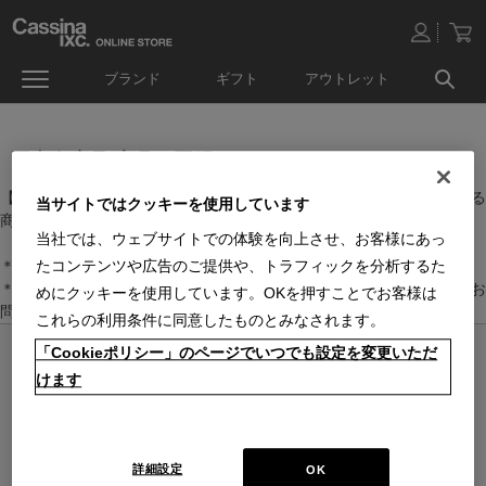
ブランド
ギフト
アウトレット
国内在庫品(家具・照明）
【家具・照明】のカテゴリーに属するなかで、日本国内に在庫している
当サイトではクッキーを使用しています
商品です。
当社では、ウェブサイトでの体験を向上させ、お客様にあっ
＊絞り込み機能で商品検索することができます。
たコンテンツや広告のご提供や、トラフィックを分析するた
＊全店舗で在庫を共有しておりますので、最新の在庫状況についてはお
めにクッキーを使用しています。OKを押すことでお客様は
問い合わせください。
これらの利用条件に同意したものとみなされます。
「Cookieポリシー」のページでいつでも設定を変更いただ
オンラインストア 営業日カレンダー
■
■
■
けます
営業日休
配送・出荷休
システムメンテナンス
上記色のついた定休日には、メールの返信及び商品の出荷は出来ませんのでご
了承下さい。直営店舗の営業時間は
休業日のお知らせ
をご覧ください。
2026 / 8
2026 / 9
詳細設定
OK