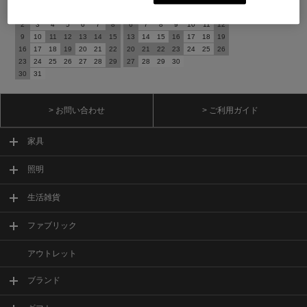
日
月
火
水
木
金
土
日
月
火
水
木
金
土
1
1
2
3
4
5
2
3
4
5
6
7
8
6
7
8
9
10
11
12
9
10
11
12
13
14
15
13
14
15
16
17
18
19
16
17
18
19
20
21
22
20
21
22
23
24
25
26
23
24
25
26
27
28
29
27
28
29
30
30
31
> お問い合わせ
> ご利用ガイド
家具
照明
生活雑貨
ファブリック
アウトレット
ブランド