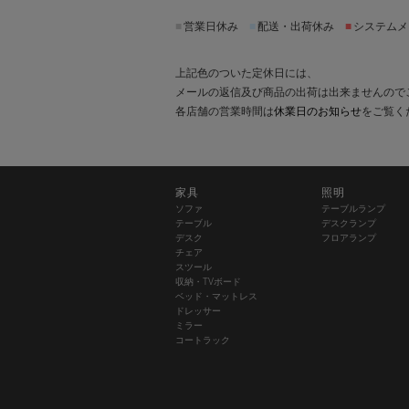
■
営業日休み
■
配送・出荷休み
■
システムメ
上記色のついた定休日には、
メールの返信及び商品の出荷は出来ませんので
各店舗の営業時間は
休業日のお知らせ
をご覧く
家具
照明
ソファ
テーブルランプ
テーブル
デスクランプ
デスク
フロアランプ
チェア
スツール
収納・TVボード
ベッド・マットレス
ドレッサー
ミラー
コートラック