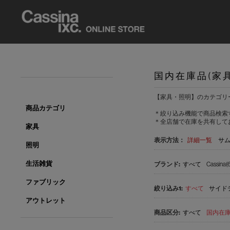
国内在庫品(家
【家具・照明】のカテゴリ
商品カテゴリ
＊絞り込み機能で商品検索
＊全店舗で在庫を共有して
家具
表示方法：
詳細一覧
サ
照明
生活雑貨
すべて
Cassina(
ファブリック
すべて
サイドテ
アウトレット
すべて
国内在庫品