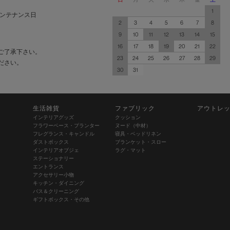
1
ンテナンス日
2
3
4
5
6
7
8
9
10
11
12
13
14
15
16
17
18
19
20
21
22
ご了承下さい。
23
24
25
26
27
28
29
ださい。
30
31
生活雑貨
ファブリック
アウトレ
インテリアグッズ
クッション
フラワーベース・プランター
ヌード（中材）
フレグランス・キャンドル
寝具・ベッドリネン
ダストボックス
ブランケット・スロー
インテリアオブジェ
ラグ・マット
ステーショナリー
エントランス
アクセサリー小物
キッチン・ダイニング
バス＆クリーニング
ギフトボックス・その他