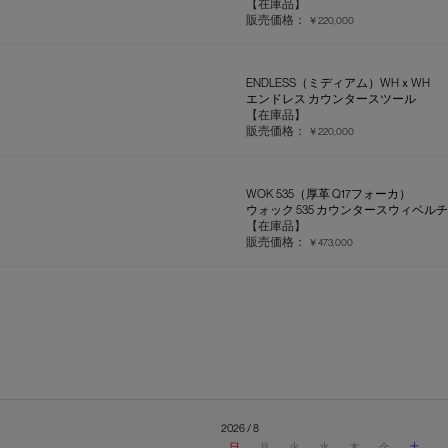
【在庫品】
販売価格：
￥220,000
ENDLESS（ミディアム）WHｘWH
エンドレス カウンタースツール
【在庫品】
販売価格：
￥220,000
WOK 535（厚革 Q17フォーカ）
ウォック 535 カウンタースウィベル
【在庫品】
販売価格：
￥473,000
2026 / 8
日
月
火
水
木
金
土