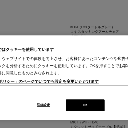
KOKI（F38 タートルグレー）
コキ スタッキングアームチェア
【在庫品】
販売価格：
￥158,400
ではクッキーを使用しています
、ウェブサイトでの体験を向上させ、お客様にあったコンテンツや広告
KOKI（F39 ブラック）
コキ スタッキングアームチェア
ックを分析するためにクッキーを使用しています。OKを押すことでお客
【在庫品】
件に同意したものとみなされます。
販売価格：
￥158,400
ieポリシー」のページでいつでも設定を変更いただけます
KOKI（F65 サンドベージュ）
コキ スタッキングアームチェア
【在庫品】
販売価格：
￥158,400
詳細設定
OK
MIXIT（WH）H540
ミクシット サイドテーブル【H540】