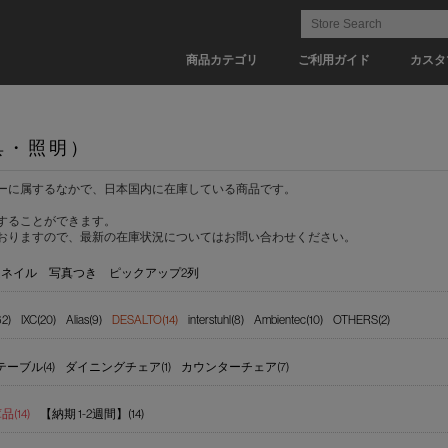
商品カテゴリ
ご利用ガイド
カスタ
具・照明）
ーに属するなかで、日本国内に在庫している商品です。
することができます。
おりますので、最新の在庫状況についてはお問い合わせください。
ムネイル
写真つき
ピックアップ2列
62)
IXC(20)
Alias(9)
DESALTO(14)
interstuhl(8)
Ambientec(10)
OTHERS(2)
ーブル(4)
ダイニングチェア(1)
カウンターチェア(7)
(14)
【納期 1-2週間】(14)