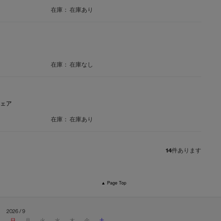
在庫：
在庫あり
在庫：
在庫なし
チェア
在庫：
在庫あり
14
件あります
▲ Page Top
2026 / 9
日
月
火
水
木
金
土