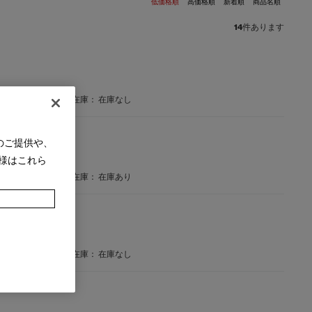
低価格順
高価格順
新着順
商品名順
14
件あります
在庫：
在庫なし
のご提供や、
様はこれら
在庫：
在庫あり
在庫：
在庫なし