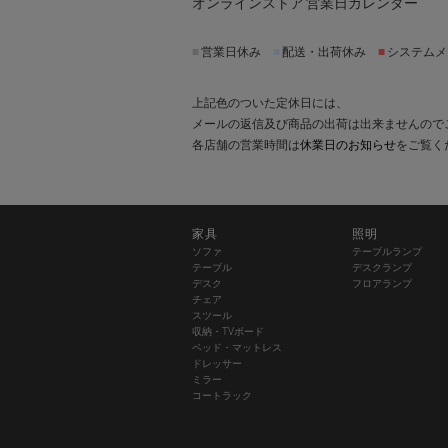
オンラインストア 営業日カレンダー
■
営業日休み
■
配送・出荷休み
■
システムメ
上記色のついた定休日には、
メールの返信及び商品の出荷は出来ませんので
各店舗の営業時間は
休業日のお知らせ
をご覧く
家具
照明
ソファ
テーブルランプ
テーブル
デスクランプ
デスク
フロアランプ
チェア
スツール
収納・TVボード
ベッド・マットレス
ドレッサー
ミラー
コートラック