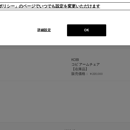
ieポリシー」のページでいつでも設定を変更いただけます
416 HIGHFRAME
詳細設定
OK
ハイフレーム スタッキングチェア
【在庫品】
販売価格：
￥114,400
KOBI
コビ アームチェア
【在庫品】
販売価格：
￥220,000