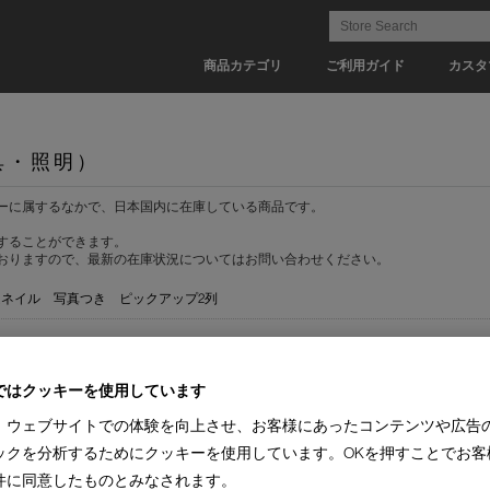
商品カテゴリ
ご利用ガイド
カスタ
具・照明）
ーに属するなかで、日本国内に在庫している商品です。
することができます。
おりますので、最新の在庫状況についてはお問い合わせください。
ムネイル
写真つき
ピックアップ2列
3)
Alias(2)
DESALTO(1)
ではクッキーを使用しています
グチェア(2)
ワークチェア(6)
カウンターチェア(1)
、ウェブサイトでの体験を向上させ、お客様にあったコンテンツや広告
ックを分析するためにクッキーを使用しています。OKを押すことでお客
(2)
【納期 1-2週間】(2)
件に同意したものとみなされます。