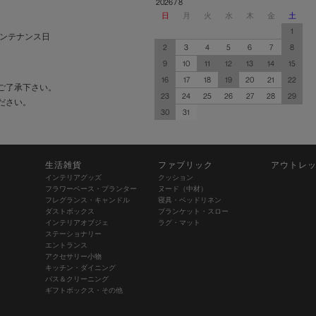
2026 / 8
日
月
火
水
木
金
土
1
ンテナンス日
2
3
4
5
6
7
8
9
10
11
12
13
14
15
16
17
18
19
20
21
22
ご了承下さい。
23
24
25
26
27
28
29
ださい。
30
31
生活雑貨
ファブリック
アウトレ
インテリアグッズ
クッション
フラワーベース・プランター
ヌード（中材）
フレグランス・キャンドル
寝具・ベッドリネン
ダストボックス
ブランケット・スロー
インテリアオブジェ
ラグ・マット
ステーショナリー
エントランス
アクセサリー小物
キッチン・ダイニング
バス＆クリーニング
ギフトボックス・その他