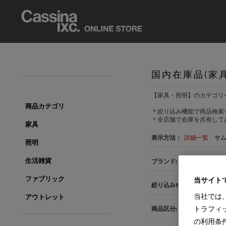
国内在庫品(家
【家具・照明】のカテゴリ
商品カテゴリ
＊絞り込み機能で商品検索
＊全店舗で在庫を共有して
家具
表示方法：
詳細一覧
サ
照明
生活雑貨
すべて
Cassina(2
ファブリック
当サイト
すべて
ダイニン
当社では
アウトレット
トラフィ
すべて
国内在庫品
の利用条