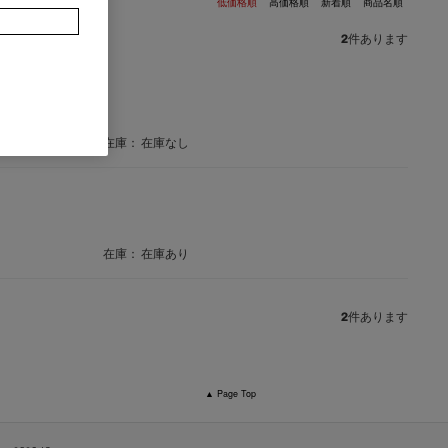
低価格順
高価格順
新着順
商品名順
2
件あります
（アームレス）
在庫：
在庫なし
在庫：
在庫あり
2
件あります
▲ Page Top