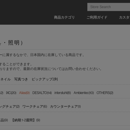
商品カテゴリ
ご利用ガイド
カスタ
具・照明）
ーに属するなかで、日本国内に在庫している商品です。
することができます。
おりますので、最新の在庫状況についてはお問い合わせください。
ムネイル
写真つき
ピックアップ2列
62)
IXC(20)
Alias(9)
DESALTO(14)
interstuhl(8)
Ambientec(10)
OTHERS(2)
グチェア(2)
ワークチェア(6)
カウンターチェア(1)
(9)
【納期 1-2週間】(9)