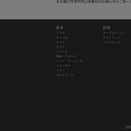
各店舗の営業時間は
休業日のお知らせ
をご覧く
家具
照明
ソファ
テーブルランプ
テーブル
デスクランプ
デスク
フロアランプ
チェア
スツール
収納・TVボード
ベッド・マットレス
ドレッサー
ミラー
コートラック
ご利