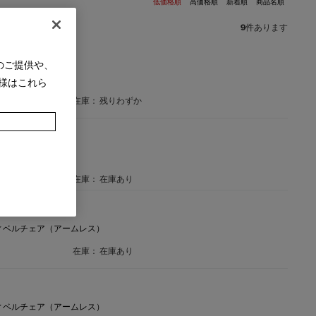
低価格順
高価格順
新着順
商品名順
9
件あります
のご提供や、
（アームレス）
様はこれら
在庫：
残りわずか
ア
在庫：
在庫あり
ィベルチェア（アームレス）
在庫：
在庫あり
ィベルチェア（アームレス）