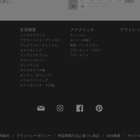
ださい。
30
31
生活雑貨
ファブリック
アウトレ
インテリアグッズ
クッション
フラワーベース・プランター
ヌード（中材）
フレグランス・キャンドル
寝具・ベッドリネン
ダストボックス
ブランケット・スロー
インテリアオブジェ
ラグ・マット
ステーショナリー
エントランス
アクセサリー小物
キッチン・ダイニング
バス＆クリーニング
ギフトボックス・その他
用規約
プライバシーポリシー
特定商取引法に基づく表記
会社概要
サイト