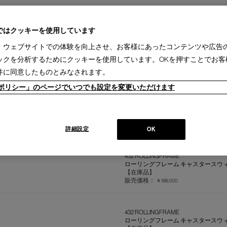
ではクッキーを使用しています
、ウェブサイトでの体験を向上させ、お客様にあったコンテンツや広告
416 HIGHFRAME
ハイフレーム スタッキングチェア
ックを分析するためにクッキーを使用しています。OKを押すことでお客
【在庫品】
件に同意したものとみなされます。
販売価格：
￥114,400
ieポリシー」のページでいつでも設定を変更いただけます
FRAME STOOL
フレーム スツール カウンターチェ
【在庫品】
詳細設定
販売価格：
OK
￥162,800
432 ROLLINGFRAME
ローリングフレーム キャスタースウ
【在庫品】
販売価格：
￥198,000
432 ROLLINGFRAME
ローリングフレーム キャスタースウ