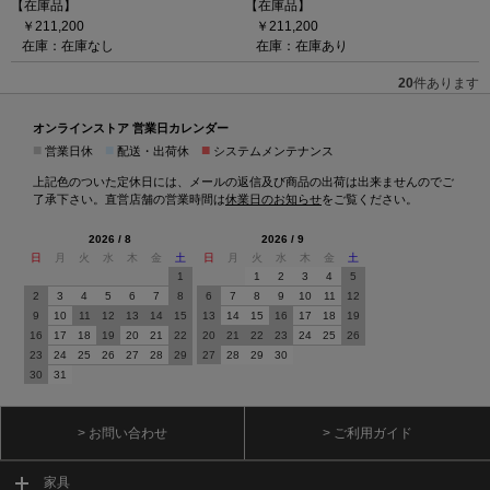
【在庫品】
【在庫品】
￥211,200
￥211,200
在庫：在庫なし
在庫：在庫あり
20
件あります
オンラインストア 営業日カレンダー
■
■
■
営業日休
配送・出荷休
システムメンテナンス
上記色のついた定休日には、メールの返信及び商品の出荷は出来ませんのでご
了承下さい。直営店舗の営業時間は
休業日のお知らせ
をご覧ください。
2026 / 8
2026 / 9
日
月
火
水
木
金
土
日
月
火
水
木
金
土
1
1
2
3
4
5
2
3
4
5
6
7
8
6
7
8
9
10
11
12
9
10
11
12
13
14
15
13
14
15
16
17
18
19
16
17
18
19
20
21
22
20
21
22
23
24
25
26
23
24
25
26
27
28
29
27
28
29
30
30
31
> お問い合わせ
> ご利用ガイド
家具