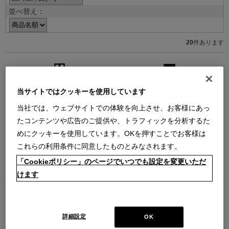
並べ替え：
20
件あります
当サイトではクッキーを使用しています
当社では、ウェブサイトでの体験を向上させ、お客様にあっ
たコンテンツや広告のご提供や、トラフィックを分析するた
A-CHAIR 510
A-CHAIR 511
めにクッキーを使用しています。OKを押すことでお客様は
A-チェア 510 ハイバックアームレ
A-チェア 511 ハイバックアームレ
スチェア
スチェア
これらの利用条件に同意したものとみなされます。
【在庫品】
【在庫品】
「Cookieポリシー」のページでいつでも設定を変更いただ
￥407,000
￥506,000
在庫：残りわずか
在庫：在庫あり
けます
詳細設定
OK