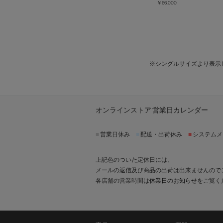
￥66,000
※シングルサイズより表示
オンラインストア 営業日カレンダー
■
営業日休み
■
配送・出荷休み
■
システムメ
上記色のついた定休日には、
メールの返信及び商品の出荷は出来ませんので
各店舗の営業時間は
休業日のお知らせ
をご覧く