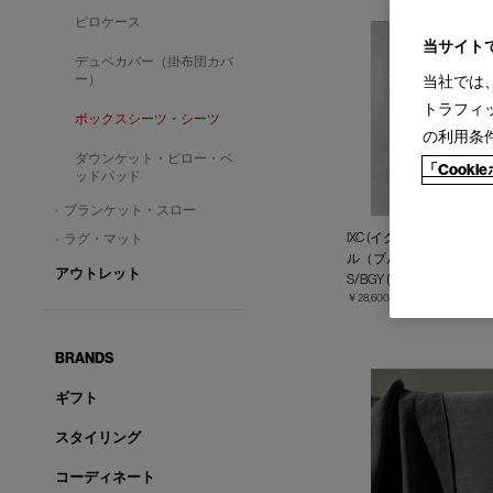
ピロケース
当サイト
デュベカバー（掛布団カバ
ー）
当社では
トラフィ
ボックスシーツ・シーツ
の利用条
ダウンケット・ピロー・ベ
「Cook
ッドパッド
ブランケット・スロー
IXC (イクスシー) - ボ
ラグ・マット
ル（ブルーグレー）
アウトレット
S/BGY (Ver.2017)
￥28,600
BRANDS
ギフト
スタイリング
コーディネート