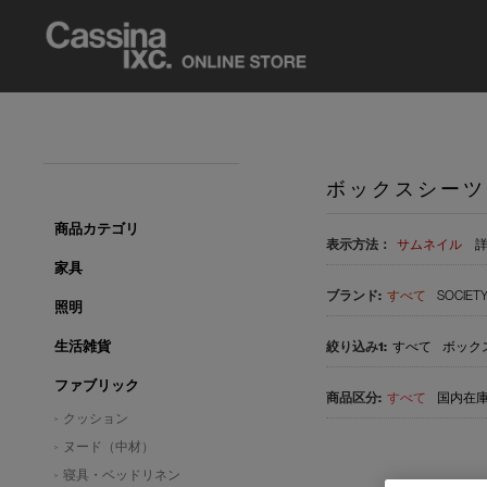
ボックスシーツ
商品カテゴリ
表示方法：
サムネイル
家具
すべて
SOCIETY
照明
生活雑貨
すべて
ボックス
ファブリック
すべて
国内在庫品
クッション
ヌード（中材）
寝具・ベッドリネン