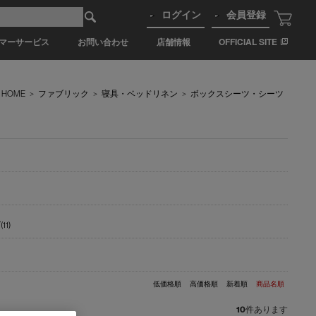
ログイン
会員登録
マーサービス
お問い合わせ
店舗情報
OFFICIAL SITE
HOME
>
ファブリック
>
寝具・ベッドリネン
>
ボックスシーツ・シーツ
11)
低価格順
高価格順
新着順
商品名順
10
件あります