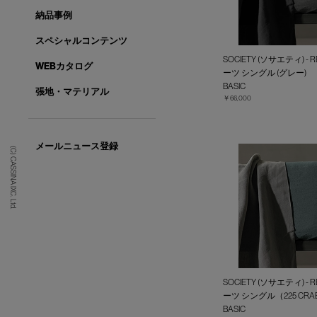
納品事例
スペシャルコンテンツ
SOCIETY (ソサエティ) -
WEBカタログ
ーツ シングル (グレー)
BASIC
張地・マテリアル
￥66,000
メールニュース登録
(C) CASSINA IXC. Ltd.
SOCIETY (ソサエティ) -
ーツ シングル（225 CRA
BASIC