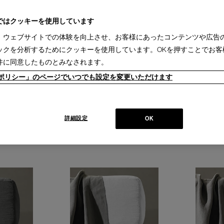
ではクッキーを使用しています
、ウェブサイトでの体験を向上させ、お客様にあったコンテンツや広告
ックを分析するためにクッキーを使用しています。OKを押すことでお客
件に同意したものとみなされます。
ieポリシー」のページでいつでも設定を変更いただけます
ックスシーツ シング
IXC (イクスシー) - ボックスシーツ シング
SOCIETY (ソ
ル（ホワイト）
ーツ シングル (2
詳細設定
OK
S/WH (Ver.2017)
BASIC
￥28,600
￥66,000