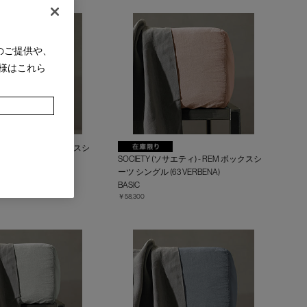
のご提供や、
様はこれら
サエティ) - REM ボックスシ
SOCIETY (ソサエティ) - REM ボックスシ
02 MASTICE)
ーツ シングル (63 VERBENA)
BASIC
￥58,300