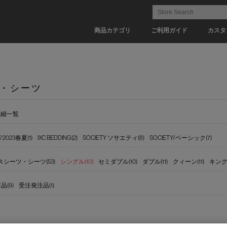
商品カテゴリ
ご利用ガイド
カスタ
・シーツ
詳細一覧
/2023春夏(1)
IXC BEDDING(2)
SOCIETY ソサエティ(8)
SOCIETY/ベーシック(7)
シーツ・シーツ(53)
シングル(10)
セミダブル(10)
ダブル(11)
クィーン(11)
キング(
(9)
受注発注品(1)