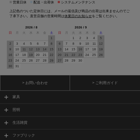
■
■
■
営業日休
配送・出荷休
システムメンテナンス
上記色のついた定休日には、メールの返信及び商品の出荷は出来ませんのでご
了承下さい。直営店舗の営業時間は
休業日のお知らせ
をご覧ください。
2026 / 8
2026 / 9
日
月
火
水
木
金
土
日
月
火
水
木
金
土
1
1
2
3
4
5
2
3
4
5
6
7
8
6
7
8
9
10
11
12
9
10
11
12
13
14
15
13
14
15
16
17
18
19
16
17
18
19
20
21
22
20
21
22
23
24
25
26
23
24
25
26
27
28
29
27
28
29
30
30
31
> お問い合わせ
> ご利用ガイド
家具
照明
生活雑貨
ファブリック