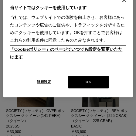
当サイトではクッキーを使用しています
当社では、ウェブサイトでの体験を向上させ、お客様にあっ
たコンテンツや広告のご提供や、トラフィックを分析するた
めにクッキーを使用しています。OKを押すことでお客様は
IXC (イクスシー) - ボックスシーツ
IXC (イクスシー) - ボックスシーツ
これらの利用条件に同意したものとみなされます。
クイーン（ブルーグレー）
クイーン（ホワイト）
（クイーン ブルーグレー）
（クイーン ホワイト）
「Cookieポリシー」のページでいつでも設定を変更いただ
Q/BGY (Ver.2017)
Q/WH (Ver.2017)
けます
￥37,400
￥37,400
在庫：在庫あり
在庫：在庫あり
詳細設定
OK
SOCIETY (ソサエティ) - OVER ボッ
SOCIETY (ソサエティ) - REM ボッ
クスシーツ クイーン (141 PERA)
クスシーツ クイーン（225 CRAB）
（クイーン）
（クイーン 225 CRAB）
2025SS
BASIC
￥33,000
￥83,600