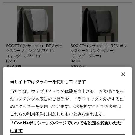
SOCIETY (ソサエティ) - REM ボッ
SOCIETY (ソサエティ) - REM ボッ
クスシーツ キング (ホワイト)
クスシーツ キング (グレー)
（キング ホワイト）
（キング グレー）
BASIC
BASIC
￥88,000
￥88,000
在庫：在庫なし
在庫：在庫あり
当サイトではクッキーを使用しています
当社では、ウェブサイトでの体験を向上させ、お客様にあっ
たコンテンツや広告のご提供や、トラフィックを分析するた
めにクッキーを使用しています。OKを押すことでお客様は
これらの利用条件に同意したものとみなされます。
SOCIETY (ソサエティ) - REM ボッ
SOCIETY (ソサエティ) - REM ボッ
「Cookieポリシー」のページでいつでも設定を変更いただ
クスシーツ キング（202
クスシーツ キング (225 CRAB)
MASTICE）
（キング 225 CRAB）
けます
（キング 202 MASTICE）