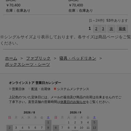
BASIC
BASIC
￥70,400
￥70,400
在庫：在庫あり
在庫：在庫あり
[1～24件]
53
件あります
1
2
3
次
最後
※シングルサイズより表示しております。各サイズは商品ページをご覧
ください。
ホーム
>
ファブリック
>
寝具・ベッドリネン
>
ボックスシーツ・シーツ
オンラインストア 営業日カレンダー
■
■
■
営業日休
配送・出荷休
システムメンテナンス
上記色のついた定休日には、メールの返信及び商品の出荷は出来ませんのでご
了承下さい。直営店舗の営業時間は
休業日のお知らせ
をご覧ください。
2026 / 8
2026 / 9
日
月
火
水
木
金
土
日
月
火
水
木
金
土
1
1
2
3
4
5
2
3
4
5
6
7
8
6
7
8
9
10
11
12