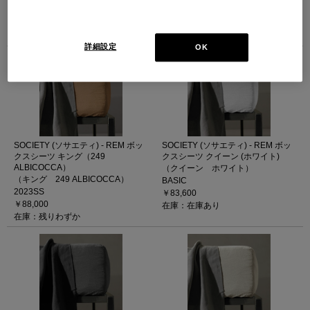
BASIC
BASIC
￥88,000
￥88,000
在庫：在庫あり
在庫：在庫なし
詳細設定
OK
SOCIETY (ソサエティ) - REM ボッ
SOCIETY (ソサエティ) - REM ボッ
クスシーツ キング（249
クスシーツ クイーン (ホワイト)
ALBICOCCA）
（クイーン ホワイト）
（キング 249 ALBICOCCA）
BASIC
2023SS
￥83,600
￥88,000
在庫：在庫あり
在庫：残りわずか