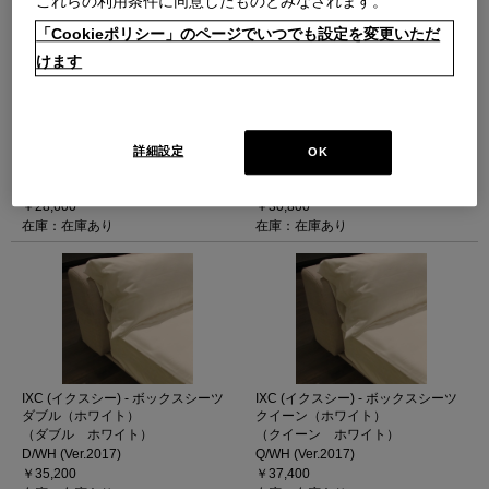
これらの利用条件に同意したものとみなされます。
「Cookieポリシー」のページでいつでも設定を変更いただ
けます
IXC (イクスシー) - ボックスシーツ
IXC (イクスシー) - ボックスシーツ
シングル（ホワイト）
セミダブル（ホワイト）
詳細設定
OK
（シングル ホワイト）
（セミダブル ホワイト）
S/WH (Ver.2017)
SD/WH (Ver.2017)
￥28,600
￥30,800
在庫：在庫あり
在庫：在庫あり
IXC (イクスシー) - ボックスシーツ
IXC (イクスシー) - ボックスシーツ
ダブル（ホワイト）
クイーン（ホワイト）
（ダブル ホワイト）
（クイーン ホワイト）
D/WH (Ver.2017)
Q/WH (Ver.2017)
￥35,200
￥37,400