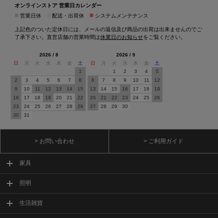
オンラインストア 営業日カレンダー
■
■
■
営業日休
配送・出荷休
システムメンテナンス
上記色のついた定休日には、メールの返信及び商品の出荷は出来ませんのでご
了承下さい。直営店舗の営業時間は
休業日のお知らせ
をご覧ください。
2026 / 8
2026 / 9
日
月
火
水
木
金
土
日
月
火
水
木
金
土
1
1
2
3
4
5
2
3
4
5
6
7
8
6
7
8
9
10
11
12
9
10
11
12
13
14
15
13
14
15
16
17
18
19
16
17
18
19
20
21
22
20
21
22
23
24
25
26
23
24
25
26
27
28
29
27
28
29
30
30
31
> お問い合わせ
> ご利用ガイド
家具
照明
生活雑貨