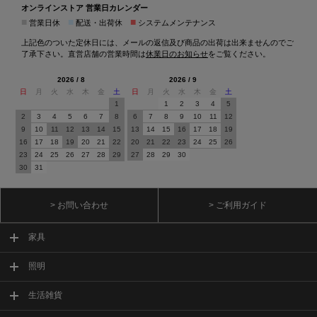
オンラインストア 営業日カレンダー
■
■
■
営業日休
配送・出荷休
システムメンテナンス
上記色のついた定休日には、メールの返信及び商品の出荷は出来ませんのでご
了承下さい。直営店舗の営業時間は
休業日のお知らせ
をご覧ください。
2026 / 8
2026 / 9
日
月
火
水
木
金
土
日
月
火
水
木
金
土
1
1
2
3
4
5
2
3
4
5
6
7
8
6
7
8
9
10
11
12
9
10
11
12
13
14
15
13
14
15
16
17
18
19
16
17
18
19
20
21
22
20
21
22
23
24
25
26
23
24
25
26
27
28
29
27
28
29
30
30
31
> お問い合わせ
> ご利用ガイド
家具
照明
生活雑貨