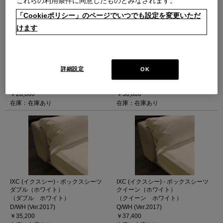
これらの利用条件に同意したものとみなされます。
「Cookieポリシー」のページでいつでも設定を変更いただ
けます
IXC (イクスシー) - ボックスシーツ
IXC (イクスシー) - ボックスシーツ
シングル（ホワイト）
セミダブル（ホワイト）
詳細設定
OK
（シングル ホワイト）
（セミダブル ホワイト）
S/WH (Ver.2017)
SD/WH (Ver.2017)
￥28,600
￥30,800
在庫：在庫あり
在庫：在庫あり
IXC (イクスシー) - ボックスシーツ
IXC (イクスシー) - ボックスシーツ
ダブル（ホワイト）
クイーン（ホワイト）
（ダブル ホワイト）
（クイーン ホワイト）
D/WH (Ver.2017)
Q/WH (Ver.2017)
￥35,200
￥37,400