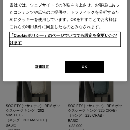
当社では、ウェブサイトでの体験を向上させ、お客様にあっ
たコンテンツや広告のご提供や、トラフィックを分析するた
めにクッキーを使用しています。OKを押すことでお客様は
これらの利用条件に同意したものとみなされます。
SOCIETY (ソサエティ) - REM ボッ
SOCIETY (ソサエティ) - REM ボッ
「Cookieポリシー」のページでいつでも設定を変更いただ
クスシーツ キング (ホワイト)
クスシーツ キング (グレー)
けます
（キング ホワイト）
（キング グレー）
BASIC
BASIC
￥88,000
￥88,000
在庫：在庫なし
在庫：在庫あり
詳細設定
OK
SOCIETY (ソサエティ) - REM ボッ
SOCIETY (ソサエティ) - REM ボッ
クスシーツ キング（202
クスシーツ キング (225 CRAB)
MASTICE）
（キング 225 CRAB）
（キング 202 MASTICE）
BASIC
BASIC
￥88,000