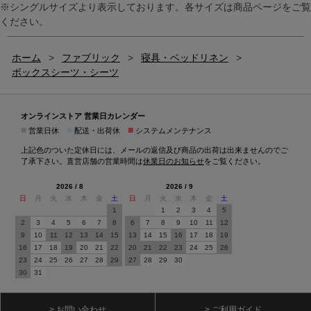
※シングルサイズより表示しております。各サイズは商品ページをご覧
ください。
ホーム
>
ファブリック
>
寝具・ベッドリネン
>
ボックスシーツ・シーツ
オンラインストア 営業日カレンダー
■
■
■
営業日休
配送・出荷休
システムメンテナンス
上記色のついた定休日には、メールの返信及び商品の出荷は出来ませんのでご
了承下さい。直営店舗の営業時間は
休業日のお知らせ
をご覧ください。
2026 / 8
2026 / 9
日
月
火
水
木
金
土
日
月
火
水
木
金
土
1
1
2
3
4
5
2
3
4
5
6
7
8
6
7
8
9
10
11
12
9
10
11
12
13
14
15
13
14
15
16
17
18
19
16
17
18
19
20
21
22
20
21
22
23
24
25
26
23
24
25
26
27
28
29
27
28
29
30
30
31
> お問い合わせ
> ご利用ガイド