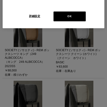
BASIC
BASIC
￥88,000
￥88,000
在庫：在庫あり
在庫：在庫なし
詳細設定
OK
SOCIETY (ソサエティ) - REM ボッ
SOCIETY (ソサエティ) - REM ボッ
クスシーツ キング（249
クスシーツ クイーン (ホワイト)
ALBICOCCA）
（クイーン ホワイト）
（キング 249 ALBICOCCA）
BASIC
2023SS
￥83,600
￥88,000
在庫：在庫あり
在庫：残りわずか