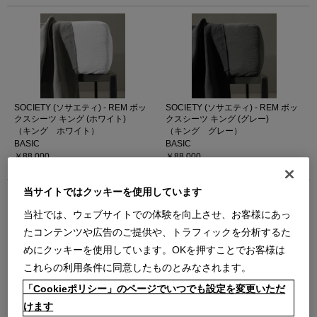
SOCIETY (ソサエティ) - REM ボッ
SOCIETY (ソサエティ) - REM ボッ
クスシーツ キング (ホワイト)
クスシーツ キング (グレー)
（キング ホワイト）
（キング グレー）
BASIC
BASIC
￥88,000
￥88,000
在庫：在庫なし
在庫：在庫あり
当サイトではクッキーを使用しています
当社では、ウェブサイトでの体験を向上させ、お客様にあっ
たコンテンツや広告のご提供や、トラフィックを分析するた
めにクッキーを使用しています。OKを押すことでお客様は
これらの利用条件に同意したものとみなされます。
SOCIETY (ソサエティ) - REM ボッ
SOCIETY (ソサエティ) - REM ボッ
「Cookieポリシー」のページでいつでも設定を変更いただ
クスシーツ キング（202
クスシーツ キング (225 CRAB)
MASTICE）
（キング 225 CRAB）
けます
（キング 202 MASTICE）