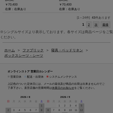
BASIC
BASIC
￥70,400
￥70,400
在庫：在庫あり
在庫：在庫あり
[1～24件]
43
件あります
1
2
次
最後
※シングルサイズより表示しております。各サイズは商品ページをご覧
ください。
ホーム
>
ファブリック
>
寝具・ベッドリネン
>
ボックスシーツ・シーツ
オンラインストア 営業日カレンダー
■
■
■
営業日休
配送・出荷休
システムメンテナンス
上記色のついた定休日には、メールの返信及び商品の出荷は出来ませんのでご
了承下さい。直営店舗の営業時間は
休業日のお知らせ
をご覧ください。
2026 / 8
2026 / 9
日
月
火
水
木
金
土
日
月
火
水
木
金
土
1
1
2
3
4
5
2
3
4
5
6
7
8
6
7
8
9
10
11
12