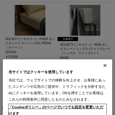
SOCIETY (ソサエティ) - OVER ボッ
クスシーツ クイーン (141 PERA)
SOCIETY (ソサエティ) - REM ボッ
（クイーン）
クスシーツ シングル (ライトグレー)
2025SS
（シングル ライトグレー）
￥33,000
BASIC
在庫：残りわずか
￥58,300
在庫：在庫あり
当サイトではクッキーを使用しています
当社では、ウェブサイトでの体験を向上させ、お客様にあっ
たコンテンツや広告のご提供や、トラフィックを分析するた
めにクッキーを使用しています。OKを押すことでお客様は
これらの利用条件に同意したものとみなされます。
「Cookieポリシー」のページでいつでも設定を変更いただ
SOCIETY (ソサエティ) - REM ボッ
SOCIETY (ソサエティ) - REM ボッ
けます