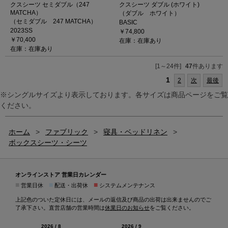
クスシーツ セミダブル（247
クスシーツ ダブル (ホワイト)
MATCHA）
（ダブル ホワイト）
（セミダブル 247 MATCHA）
BASIC
2023SS
￥74,800
￥70,400
在庫：在庫あり
在庫：在庫あり
[1～24件]
47
件あります
1
2
次
最後
※シングルサイズより表示しております。各サイズは商品ページをご覧
ください。
ホーム
>
ファブリック
>
寝具・ベッドリネン
>
ボックスシーツ・シーツ
オンラインストア 営業日カレンダー
■
■
■
営業日休
配送・出荷休
システムメンテナンス
上記色のついた定休日には、メールの返信及び商品の出荷は出来ませんのでご
了承下さい。直営店舗の営業時間は
休業日のお知らせ
をご覧ください。
2026 / 8
2026 / 9