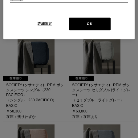
クスシーツ シングル (63
クスシーツ シングル（216
VERBENA)
ICEBERG）
（シングル 63 VERBENA）
（シングル 216 ICEBERG）
BASIC
BASIC
詳細設定
￥58,300
￥58,300
OK
在庫：在庫あり
在庫：在庫あり
SOCIETY (ソサエティ) - REM ボッ
SOCIETY (ソサエティ) - REM ボッ
クスシーツ シングル（230
クスシーツ セミダブル (ライトグレ
PACIFICO）
ー)
（シングル 230 PACIFICO）
（セミダブル ライトグレー）
BASIC
BASIC
￥58,300
￥63,800
在庫：残りわずか
在庫：在庫あり