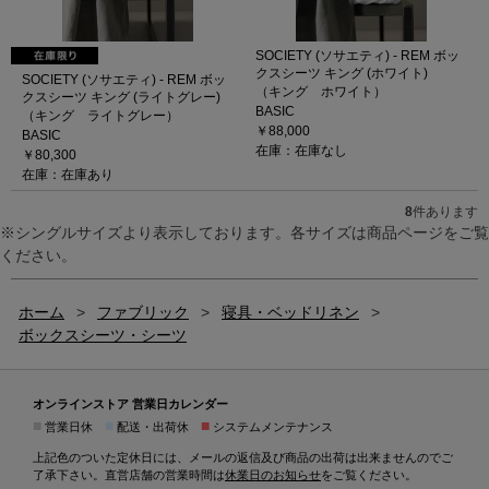
SOCIETY (ソサエティ) - REM ボッ
クスシーツ キング (ホワイト)
SOCIETY (ソサエティ) - REM ボッ
（キング ホワイト）
クスシーツ キング (ライトグレー)
BASIC
（キング ライトグレー）
￥88,000
BASIC
在庫：在庫なし
￥80,300
在庫：在庫あり
8
件あります
※シングルサイズより表示しております。各サイズは商品ページをご覧
ください。
ホーム
>
ファブリック
>
寝具・ベッドリネン
>
ボックスシーツ・シーツ
オンラインストア 営業日カレンダー
■
■
■
営業日休
配送・出荷休
システムメンテナンス
上記色のついた定休日には、メールの返信及び商品の出荷は出来ませんのでご
了承下さい。直営店舗の営業時間は
休業日のお知らせ
をご覧ください。