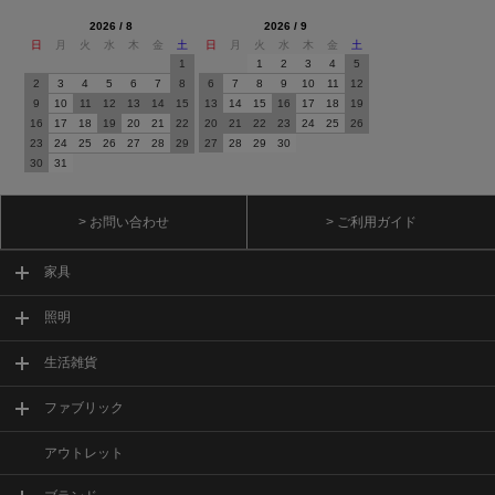
2026 / 8
2026 / 9
日
月
火
水
木
金
土
日
月
火
水
木
金
土
1
1
2
3
4
5
2
3
4
5
6
7
8
6
7
8
9
10
11
12
9
10
11
12
13
14
15
13
14
15
16
17
18
19
16
17
18
19
20
21
22
20
21
22
23
24
25
26
23
24
25
26
27
28
29
27
28
29
30
30
31
> お問い合わせ
> ご利用ガイド
家具
照明
生活雑貨
ファブリック
アウトレット