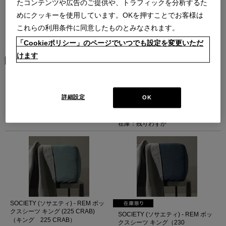
たコンテンツや広告のご提供や、トラフィックを分析するた
めにクッキーを使用しています。OKを押すことでお客様は
これらの利用条件に同意したものとみなされます。
「Cookieポリシー」のページでいつでも設定を変更いただ
けます
SOCIETY (ソサエティ) - REM ボッ
SOCIETY (ソサエティ) - REM ボッ
クスシーツ キング(63 VERBENA)
クスシーツ キング（216
ICEBERG）
（キング 63 VERBENA）
（キング 216 ICEBERG）
BASIC
詳細設定
OK
BASIC
￥80,300
￥80,300
在庫：残りわずか
在庫：残りわずか
SOCIETY (ソサエティ) - REM ボッ
クスシーツ キング (225 CRAB)
SOCIETY (ソサエティ) - REM ボッ
（キング 225 CRAB）
クスシーツ キング（230