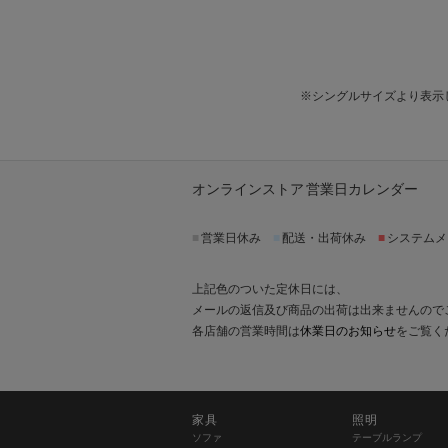
※シングルサイズより表示
オンラインストア 営業日カレンダー
■
営業日休み
■
配送・出荷休み
■
システムメ
上記色のついた定休日には、
メールの返信及び商品の出荷は出来ませんので
各店舗の営業時間は
休業日のお知らせ
をご覧く
家具
照明
ソファ
テーブルランプ