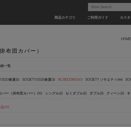
商品カテゴリ
ご利用ガイド
カスタ
HOME
掛布団カバー）
詳細一覧
Y/2023春夏(5)
SOCIETY/2025春夏(3)
IXC BEDDING(10)
SOCIETY ソサエティ(44)
SO
カバー（掛布団カバー）(10)
シングル(2)
セミダブル(2)
ダブル(2)
クィーン(2)
キ
(10)