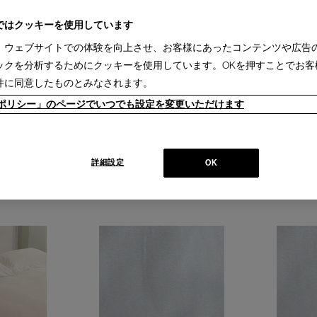
ではクッキーを使用しています
、ウェブサイトでの体験を向上させ、お客様にあったコンテンツや広告
ックを分析するためにクッキーを使用しています。OKを押すことでお客
件に同意したものとみなされます。
ieポリシー」のページでいつでも設定を変更いただけます
ュベカバーシングル
IXC (イクスシー) - デュベカバーセミダブ
IXC (イクスシ
詳細設定
OK
ル (ホワイト)
ワイト)
SD/WH (Ver.2017)
D/WH (Ver.2017)
￥46,200
￥50,600