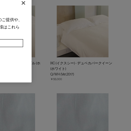
のご提供や、
様はこれら
ー) - デュベカバーダブル (ホ
IXC (イクスシー) - デュベカバークイーン
(ホワイト)
Q/WH (Ver.2017)
￥55,000