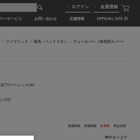
ログイン
会員登録
マーサービス
お問い合わせ
店舗情報
OFFICIAL SITE
>
ファブリック
>
寝具・ベッドリネン
>
デュベカバー（掛布団カバー）
CIETY/ベーシック(36)
ング(2)
低価格順
高価格順
新着順
商品名順
10
件あります