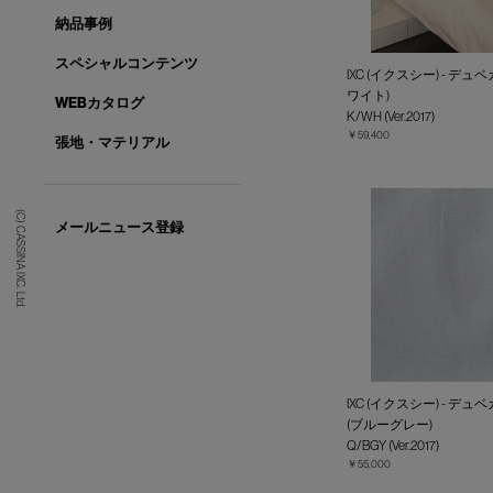
納品事例
スペシャルコンテンツ
IXC (イクスシー) - デ
ワイト)
WEBカタログ
K/WH (Ver.2017)
￥59,400
張地・マテリアル
(C) CASSINA IXC. Ltd.
メールニュース登録
IXC (イクスシー) - デ
(ブルーグレー)
Q/BGY (Ver.2017)
￥55,000