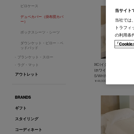
ピロケース
当サイト
デュベカバー（掛布団カバ
当社では
ー）
トラフィ
ボックスシーツ・シーツ
の利用条
ダウンケット・ピロー・ベ
「Cook
ッドパッド
ブランケット・スロー
IXC (イクスシー) - デ
ラグ・マット
(ホワイト)
アウトレット
S/WH (Ver.2017)
￥44,000
BRANDS
ギフト
スタイリング
コーディネート