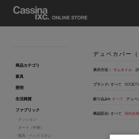
デュベカバー（
商品カテゴリ
表示方法：
サムネイル
家具
すべて
SOCIET
照明
生活雑貨
すべて
デュベ
ファブリック
すべて
国内在庫品
クッション
ヌード（中材）
寝具・ベッドリネン