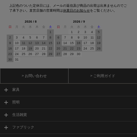
上記色のついた定休日には、メールの返信及び商品の出荷は出来ませんのでご
了承下さい。直営店舗の営業時間は
休業日のお知らせ
をご覧ください。
2026 / 8
2026 / 9
日
月
火
水
木
金
土
日
月
火
水
木
金
土
1
1
2
3
4
5
2
3
4
5
6
7
8
6
7
8
9
10
11
12
9
10
11
12
13
14
15
13
14
15
16
17
18
19
16
17
18
19
20
21
22
20
21
22
23
24
25
26
23
24
25
26
27
28
29
27
28
29
30
30
31
> お問い合わせ
> ご利用ガイド
家具
照明
生活雑貨
ファブリック