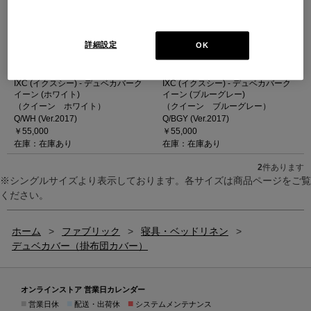
詳細設定
OK
IXC (イクスシー) - デュベカバーク
IXC (イクスシー) - デュベカバーク
イーン (ホワイト)
イーン (ブルーグレー)
（クイーン ホワイト）
（クイーン ブルーグレー）
Q/WH (Ver.2017)
Q/BGY (Ver.2017)
￥55,000
￥55,000
在庫：在庫あり
在庫：在庫あり
2
件あります
※シングルサイズより表示しております。各サイズは商品ページをご覧
ください。
ホーム
>
ファブリック
>
寝具・ベッドリネン
>
デュベカバー（掛布団カバー）
オンラインストア 営業日カレンダー
■
■
■
営業日休
配送・出荷休
システムメンテナンス