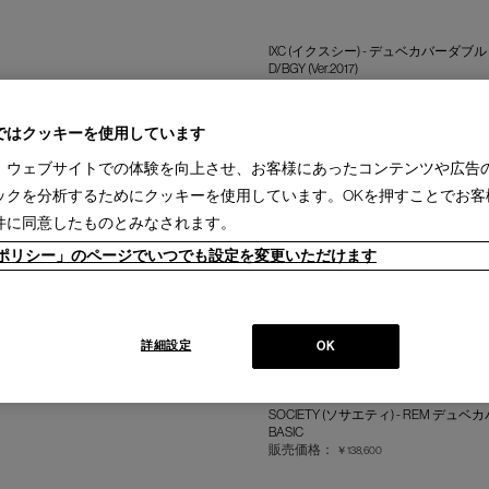
IXC (イクスシー) - デュベカバーダブル
D/BGY (Ver.2017)
販売価格：
￥50,600
ではクッキーを使用しています
、ウェブサイトでの体験を向上させ、お客様にあったコンテンツや広告
IXC (イクスシー) - デュベカバーダブル
D/WH (Ver.2017)
ックを分析するためにクッキーを使用しています。OKを押すことでお客
販売価格：
￥50,600
件に同意したものとみなされます。
ieポリシー」のページでいつでも設定を変更いただけます
SOCIETY (ソサエティ) - REM デュベカバ
BASIC
販売価格：
￥138,600
詳細設定
OK
SOCIETY (ソサエティ) - REM デュベ
BASIC
販売価格：
￥138,600