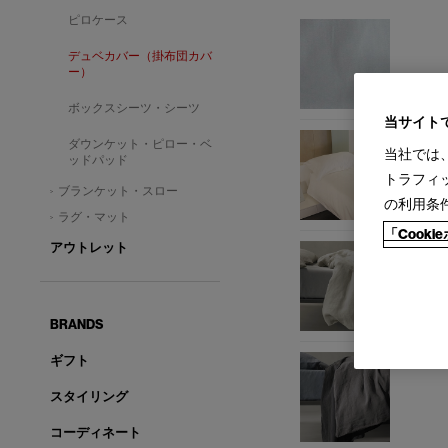
ピロケース
デュベカバー（掛布団カバ
ー）
ボックスシーツ・シーツ
当サイト
ダウンケット・ピロー・ベ
当社では
ッドパッド
トラフィ
ブランケット・スロー
の利用条
ラグ・マット
「Cook
アウトレット
BRANDS
ギフト
スタイリング
コーディネート