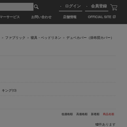
ログイン
会員登録
マーサービス
お問い合わせ
店舗情報
OFFICIAL SITE
>
ファブリック
>
寝具・ベッドリネン
>
デュベカバー（掛布団カバー）
キング(13)
低価格順
高価格順
新着順
商品名順
12
件あります