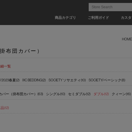
商品カテゴリ
ご利用ガイド
カスタ
HOME
掛布団カバー）
詳細一覧
Y/2023春夏(2)
IXC BEDDING(2)
SOCIETY ソサエティ(10)
SOCIETY/ベーシック(8)
カバー（掛布団カバー）(63)
シングル(10)
セミダブル(12)
ダブル(12)
クィーン(16)
(12)