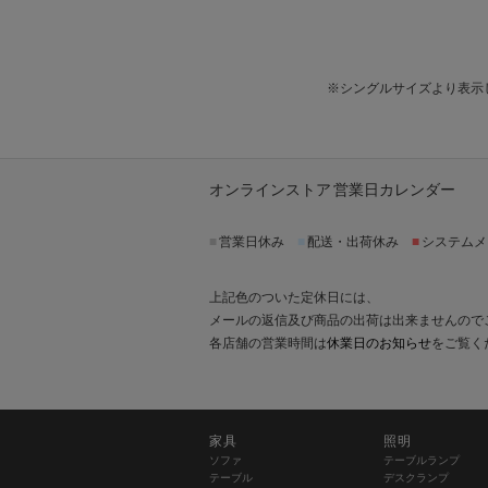
※シングルサイズより表示
オンラインストア 営業日カレンダー
■
営業日休み
■
配送・出荷休み
■
システムメ
上記色のついた定休日には、
メールの返信及び商品の出荷は出来ませんので
各店舗の営業時間は
休業日のお知らせ
をご覧く
家具
照明
ソファ
テーブルランプ
テーブル
デスクランプ