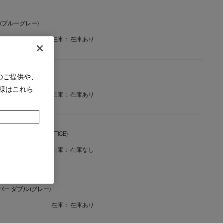
 (ブルーグレー)
在庫：
在庫あり
のご提供や、
 (ホワイト)
様はこれら
在庫：
在庫あり
ー ダブル (202 MASTICE)
在庫：
在庫なし
カバー ダブル (グレー)
在庫：
在庫あり