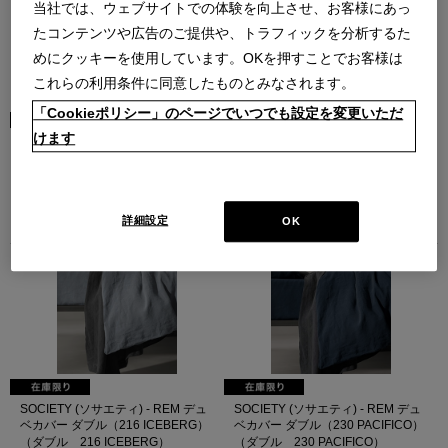
当社では、ウェブサイトでの体験を向上させ、お客様にあっ
たコンテンツや広告のご提供や、トラフィックを分析するた
めにクッキーを使用しています。OKを押すことでお客様は
これらの利用条件に同意したものとみなされます。
「Cookieポリシー」のページでいつでも設定を変更いただ
けます
SOCIETY (ソサエティ) - REM デュ
SOCIETY (ソサエティ) - REM デュ
ベカバー ダブル (ライトグレー)
ベカバー ダブル（63 VERBENA）
（ダブル ライトグレー）
（ダブル 63 VERBENA）
BASIC
BASIC
￥124,300
￥124,300
詳細設定
OK
在庫：在庫あり
在庫：残りわずか
SOCIETY (ソサエティ) - REM デュ
SOCIETY (ソサエティ) - REM デュ
ベカバー ダブル（216 ICEBERG）
ベカバー ダブル（230 PACIFICO）
（ダブル 216 ICEBERG）
（ダブル 230 PACIFICO）