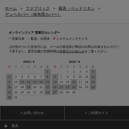
ホーム
>
ファブリック
>
寝具・ベッドリネン
>
デュベカバー（掛布団カバー）
オンラインストア 営業日カレンダー
■
■
■
営業日休
配送・出荷休
システムメンテナンス
上記色のついた定休日には、メールの返信及び商品の出荷は出来ませんのでご
了承下さい。直営店舗の営業時間は
休業日のお知らせ
をご覧ください。
2026 / 8
2026 / 9
日
月
火
水
木
金
土
日
月
火
水
木
金
土
1
1
2
3
4
5
2
3
4
5
6
7
8
6
7
8
9
10
11
12
9
10
11
12
13
14
15
13
14
15
16
17
18
19
16
17
18
19
20
21
22
20
21
22
23
24
25
26
23
24
25
26
27
28
29
27
28
29
30
30
31
> お問い合わせ
> ご利用ガイド
家具