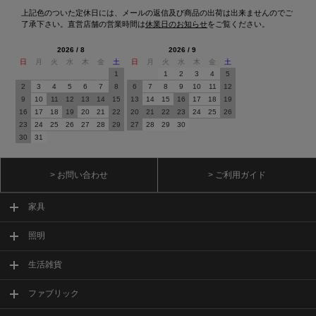
上記色のついた定休日には、メールの返信及び商品の出荷は出来ませんのでご
了承下さい。直営店舗の営業時間は
休業日のお知らせ
をご覧ください。
2026 / 8
2026 / 9
日
月
火
水
木
金
土
日
月
火
水
木
金
土
1
1
2
3
4
5
2
3
4
5
6
7
8
6
7
8
9
10
11
12
9
10
11
12
13
14
15
13
14
15
16
17
18
19
16
17
18
19
20
21
22
20
21
22
23
24
25
26
23
24
25
26
27
28
29
27
28
29
30
30
31
> お問い合わせ
> ご利用ガイド
家具
照明
生活雑貨
ファブリック