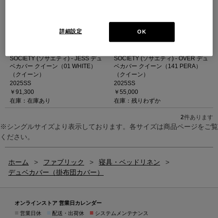
詳細設定
OK
SOCIETY (ソサエティ) - JESS デュ
SOCIETY (ソサエティ) - OVER デュ
ベカバー クイーン（01 WHITE）
ベカバー クイーン（141 PERA）
（クイーン）
（クイーン）
2025SS
2025SS
￥91,300
￥55,000
在庫：在庫あり
在庫：残りわずか
2
件あります
※シングルサイズより表示しております。各サイズは商品ページをご覧
ください。
ホーム
>
ファブリック
>
寝具・ベッドリネン
>
デュベカバー（掛布団カバー）
オンラインストア 営業日カレンダー
■
■
■
営業日休
配送・出荷休
システムメンテナンス