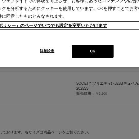
、ウェブサイトでの体験を向上させ、お客様にあったコンテンツや広告
ックを分析するためにクッキーを使用しています。OKを押すことでお客
SOCIETY (ソサエティ) - OVER デュ
件に同意したものとみなされます。
2025SS
販売価格：
ieポリシー」のページでいつでも設定を変更いただけます
￥55,000
SOCIETY (ソサエティ) - OVER デュ
詳細設定
OK
2025SS
販売価格：
￥60,500
SOCIETY (ソサエティ) - JESS デュ
2025SS
販売価格：
￥91,300
しております。各サイズは商品ページをご覧ください。