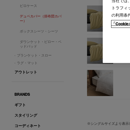
当社では
ピロケース
トラフィ
の利用条
デュベカバー（掛布団カバ
ー）
「Cook
ボックスシーツ・シーツ
ダウンケット・ピロー・ベ
ッドパッド
ブランケット・スロー
ラグ・マット
アウトレット
BRANDS
ギフト
スタイリング
※シングルサイズより表示
コーディネート