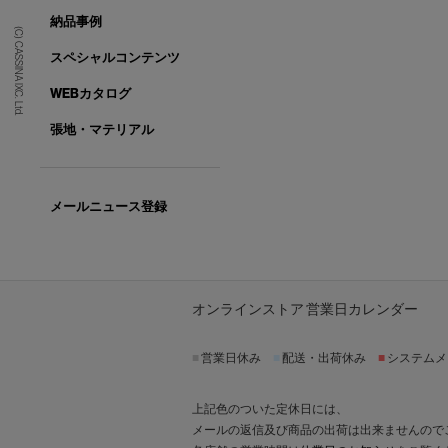
納品事例
(C) CASSINA IXC. Ltd.
スペシャルコンテンツ
WEBカタログ
張地・マテリアル
メールニュース登録
オンラインストア 営業日カレンダー
■
営業日休み
■
配送・出荷休み
■
システムメ
上記色のついた定休日には、
メールの返信及び商品の出荷は出来ませんので