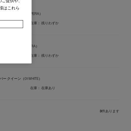
のご提供や、
様はこれら
ベカバー クイーン（141 PERA）
在庫：
残りわずか
ベカバー キング（141 PERA）
在庫：
残りわずか
ベカバー クイーン（01 WHITE）
在庫：
在庫あり
3
件あります