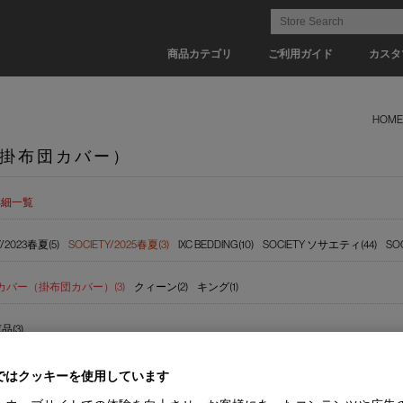
商品カテゴリ
ご利用ガイド
カスタ
HOME
掛布団カバー）
詳細一覧
Y/2023春夏(5)
SOCIETY/2025春夏(3)
IXC BEDDING(10)
SOCIETY ソサエティ(44)
SO
カバー（掛布団カバー）(3)
クィーン(2)
キング(1)
(3)
ではクッキーを使用しています