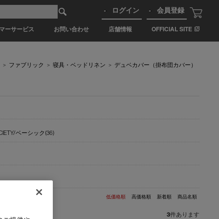
ログイン
会員登録
マーサービス
お問い合わせ
店舗情報
OFFICIAL SITE
>
ファブリック
>
寝具・ベッドリネン
>
デュベカバー（掛布団カバー）
CIETY/ベーシック(36)
低価格順
高価格順
新着順
商品名順
3
件あります