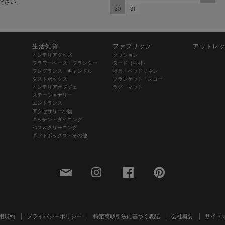
ださい。
30
31
生活雑貨
ファブリック
アウトレ
インテリアグッズ
クッション
フラワーベース・プランター
ヌード（中材）
フレグランス・キャンドル
寝具・ベッドリネン
ダストボックス
ブランケット・スロー
インテリアオブジェ
ラグ・マット
ステーショナリー
エントランス
アクセサリー小物
キッチン・ダイニング
バス＆クリーニング
ギフトボックス・その他
用規約
プライバシーポリシー
特定商取引法に基づく表記
会社概要
サイト