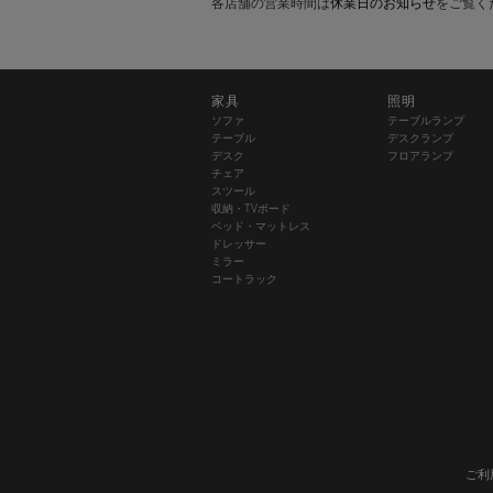
各店舗の営業時間は
休業日のお知らせ
をご覧く
家具
照明
ソファ
テーブルランプ
テーブル
デスクランプ
デスク
フロアランプ
チェア
スツール
収納・TVボード
ベッド・マットレス
ドレッサー
ミラー
コートラック
ご利