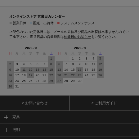
オンラインストア 営業日カレンダー
■
■
■
営業日休
配送・出荷休
システムメンテナンス
上記色のついた定休日には、メールの返信及び商品の出荷は出来ませんのでご
了承下さい。直営店舗の営業時間は
休業日のお知らせ
をご覧ください。
2026 / 8
2026 / 9
日
月
火
水
木
金
土
日
月
火
水
木
金
土
1
1
2
3
4
5
2
3
4
5
6
7
8
6
7
8
9
10
11
12
9
10
11
12
13
14
15
13
14
15
16
17
18
19
16
17
18
19
20
21
22
20
21
22
23
24
25
26
23
24
25
26
27
28
29
27
28
29
30
30
31
> お問い合わせ
> ご利用ガイド
家具
照明