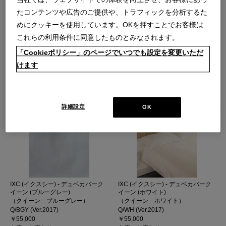
たコンテンツや広告のご提供や、トラフィックを分析するた
めにクッキーを使用しています。OKを押すことでお客様は
これらの利用条件に同意したものとみなされます。
「Cookieポリシー」のページでいつでも設定を変更いただ
IXC (イクスシー) - デュベカバーキ
IXC (イクスシー) - デュベカバーキ
けます
ング (ブルーグレー)
ング (ホワイト)
（キング ブルーグレー）
（キング ホワイト）
K/BGY (Ver.2017)
K/WH (Ver.2017)
￥59,400
￥59,400
在庫：在庫あり
在庫：在庫あり
詳細設定
OK
IXC (イクスシー) - デュベカバーク
IXC (イクスシー) - デュベカバーク
イーン (ブルーグレー)
イーン (ホワイト)
（クイーン ブルーグレー）
（クイーン ホワイト）
Q/BGY (Ver.2017)
Q/WH (Ver.2017)
￥55,000
￥55,000