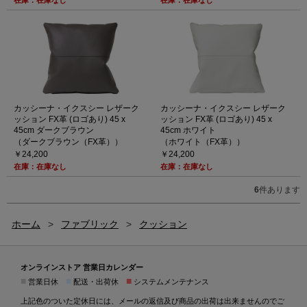
在庫：在庫なし
在庫：在庫なし
カッシーナ・イクスシー レザーク
カッシーナ・イクスシー レザーク
ッション FX革 (ロゴあり) 45 x
ッション FX革 (ロゴあり) 45 x
45cm ダークブラウン
45cm ホワイト
（ダークブラウン（FX革））
（ホワイト（FX革））
￥24,200
￥24,200
在庫：在庫なし
在庫：在庫なし
6
件あります
ホーム
>
ファブリック
>
クッション
オンラインストア 営業日カレンダー
■
■
■
営業日休
配送・出荷休
システムメンテナンス
上記色のついた定休日には、メールの返信及び商品の出荷は出来ませんのでご