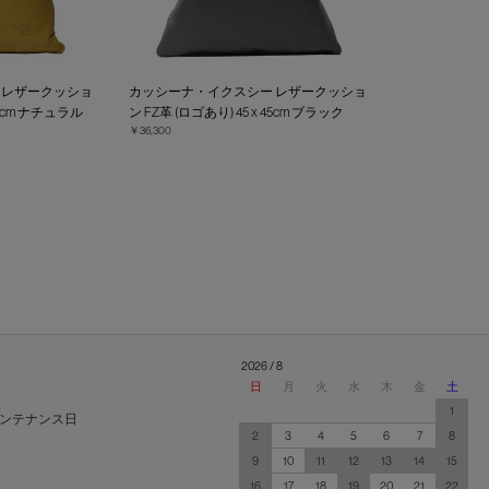
 レザークッショ
カッシーナ・イクスシー レザークッショ
 45cm ナチュラル
ン FZ革 (ロゴあり) 45 x 45cm ブラック
￥36,300
2026 / 8
日
月
火
水
木
金
土
1
ンテナンス日
2
3
4
5
6
7
8
9
10
11
12
13
14
15
16
17
18
19
20
21
22