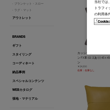
当社では
ブランケット・スロー
トラフィ
ラグ・マット
の利用条
アウトレット
「Cook
BRANDS
ギフト
カッシーナ・イクスシー
スタイリング
ン FX革 (ロゴあり) 45 x
ン
コーディネート
￥24,200
在庫：在庫なし
納品事例
スペシャルコンテンツ
WEBカタログ
張地・マテリアル