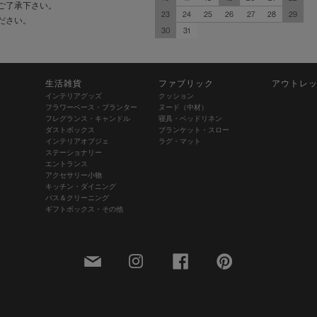
ご了承下さい。
23
24
25
26
27
28
29
ださい。
30
31
生活雑貨
ファブリック
アウトレ
インテリアグッズ
クッション
フラワーベース・プランター
ヌード（中材）
フレグランス・キャンドル
寝具・ベッドリネン
ダストボックス
ブランケット・スロー
インテリアオブジェ
ラグ・マット
ステーショナリー
エントランス
アクセサリー小物
キッチン・ダイニング
バス＆クリーニング
ギフトボックス・その他