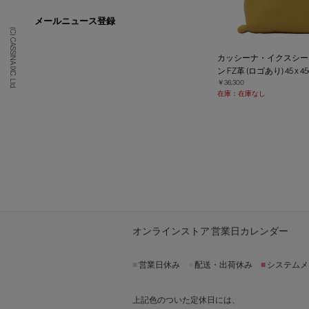
メールニュース登録
(C) CASSINA IXC. Ltd.
カッシーナ・イクスシー
ン FZ革 (ロゴあり) 45 x
￥36,300
在庫：在庫なし
オンラインストア 営業日カレンダー
■
営業日休み
■
配送・出荷休み
■
システムメ
上記色のついた定休日には、