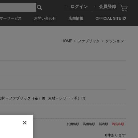
ログイン
会員登録
マーサービス
お問い合わせ
店舗情報
OFFICIAL SITE
HOME
>
ファブリック
>
クッション
素材＝ファブリック（布）(1)
素材＝レザー（革）(7)
低価格順
高価格順
新着順
商品名順
6
件あります