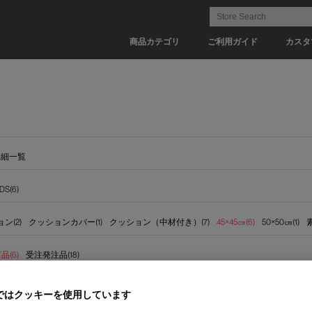
商品カテゴリ
ご利用ガイド
カスタ
詳細一覧
DS(6)
ン(2)
クッションカバー(1)
クッション（中材付き）(7)
45×45㎝(6)
50×50㎝(1)
(6)
受注発注品(18)
ではクッキーを使用しています