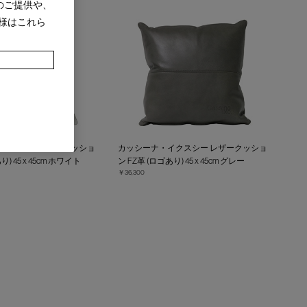
のご提供や、
様はこれら
イクスシー レザークッショ
カッシーナ・イクスシー レザークッショ
り) 45 x 45cm ホワイト
ン FZ革 (ロゴあり) 45 x 45cm グレー
￥36,300