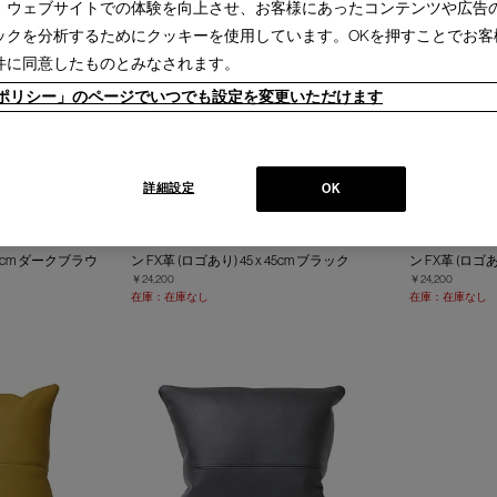
、ウェブサイトでの体験を向上させ、お客様にあったコンテンツや広告
ックを分析するためにクッキーを使用しています。OKを押すことでお客
件に同意したものとみなされます。
ieポリシー」のページでいつでも設定を変更いただけます
詳細設定
OK
 レザークッショ
カッシーナ・イクスシー レザークッショ
カッシーナ・
 45cm ダークブラウ
ン FX革 (ロゴあり) 45 x 45cm ブラック
ン FX革 (ロゴあ
￥24,200
￥24,200
在庫：在庫なし
在庫：在庫なし