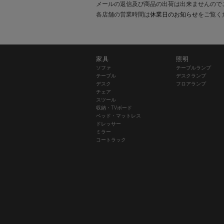
メールの返信及び商品の出荷は出来ませんので
各店舗の営業時間は
休業日のお知らせ
をご覧く
家具
照明
ソファ
テーブルランプ
テーブル
デスクランプ
デスク
フロアランプ
チェア
スツール
収納・TVボード
ベッド・マットレス
ドレッサー
ミラー
コートラック