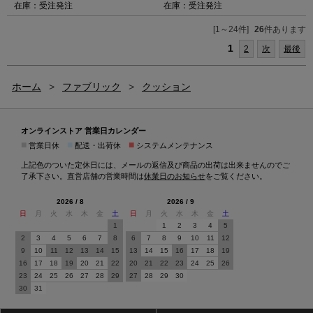
在庫：受注発注
在庫：受注発注
[1～24件]
26
件あります
1
2
次
最後
ホーム
>
ファブリック
>
クッション
オンラインストア 営業日カレンダー
■
■
■
営業日休
配送・出荷休
システムメンテナンス
上記色のついた定休日には、メールの返信及び商品の出荷は出来ませんのでご
了承下さい。直営店舗の営業時間は
休業日のお知らせ
をご覧ください。
2026 / 8
2026 / 9
日
月
火
水
木
金
土
日
月
火
水
木
金
土
1
1
2
3
4
5
2
3
4
5
6
7
8
6
7
8
9
10
11
12
9
10
11
12
13
14
15
13
14
15
16
17
18
19
16
17
18
19
20
21
22
20
21
22
23
24
25
26
23
24
25
26
27
28
29
27
28
29
30
30
31