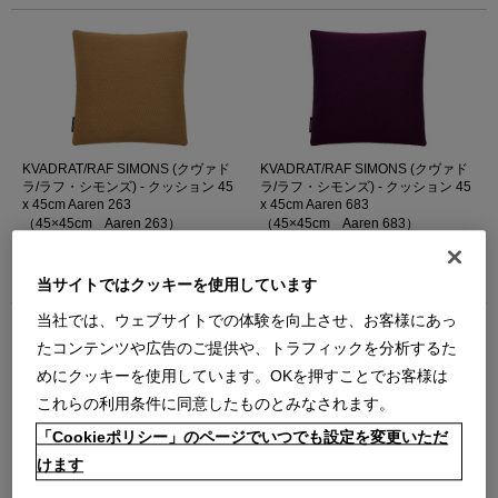
KVADRAT/RAF SIMONS (クヴァド
KVADRAT/RAF SIMONS (クヴァド
ラ/ラフ・シモンズ) - クッション 45
ラ/ラフ・シモンズ) - クッション 45
x 45cm Aaren 263
x 45cm Aaren 683
（45×45cm Aaren 263）
（45×45cm Aaren 683）
【受注輸入品】納期 約1ヶ月～
【受注輸入品】納期 約1ヶ月～
￥35,640
￥35,640
当サイトではクッキーを使用しています
在庫：受注発注
在庫：受注発注
当社では、ウェブサイトでの体験を向上させ、お客様にあっ
たコンテンツや広告のご提供や、トラフィックを分析するた
めにクッキーを使用しています。OKを押すことでお客様は
これらの利用条件に同意したものとみなされます。
「Cookieポリシー」のページでいつでも設定を変更いただ
KVADRAT/RAF SIMONS (クヴァド
KVADRAT/RAF SIMONS (クヴァド
けます
ラ/ラフ・シモンズ) - クッション 45
ラ/ラフ・シモンズ) - クッション 60