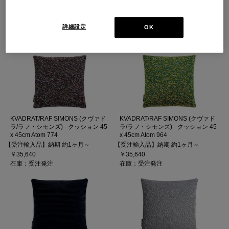
x 45cm ARGO2 112
x 60cm ARGO2 752
（45×45cm ARGO2 112）
（60×60cm ARGO 752）
【受注輸入品】納期 約1ヶ月～
【受注輸入品】納期 約1ヶ月～
詳細設定
OK
￥60,500
￥80,410
在庫：受注発注
在庫：受注発注
KVADRAT/RAF SIMONS (クヴァド
KVADRAT/RAF SIMONS (クヴァド
ラ/ラフ・シモンズ) - クッション 45
ラ/ラフ・シモンズ) - クッション 45
x 45cm Atom 774
x 45cm Atom 964
【受注輸入品】納期 約1ヶ月～
【受注輸入品】納期 約1ヶ月～
￥35,640
￥35,640
在庫：受注発注
在庫：受注発注