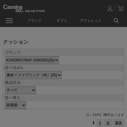
ブランド
ギフト
アウトレット
クッション
並べ替え：
[1～24件]
26
件あります
1
2
次
最後