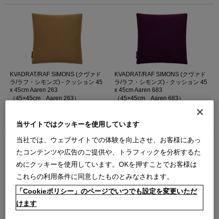
KVADRAT/RAF SIMONS (クヴァド
KVADRAT/RAF SIMONS (クヴァド
ラ/ラフ・シモンズ) - クッション 45
ラ/ラフ・シモンズ) - クッション 45
x 45cm Aaren 263
x 45cm Aaren 683
（45×45cm Aaren 263）
（45×45cm Aaren 683）
【受注輸入品】納期 約1ヶ月～
【受注輸入品】納期 約1ヶ月～
￥35,640
￥35,640
当サイトではクッキーを使用しています
在庫：受注発注
在庫：受注発注
当社では、ウェブサイトでの体験を向上させ、お客様にあっ
たコンテンツや広告のご提供や、トラフィックを分析するた
めにクッキーを使用しています。OKを押すことでお客様は
これらの利用条件に同意したものとみなされます。
「Cookieポリシー」のページでいつでも設定を変更いただ
けます
KVADRAT/RAF SIMONS (クヴァド
KVADRAT/RAF SIMONS (クヴァド
ラ/ラフ・シモンズ) - クッション 45
ラ/ラフ・シモンズ) - クッション 45