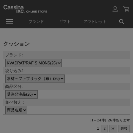
ブランド
ギフト
アウトレット
クッション
並べ替え：
[1～24件]
26
件あります
1
2
次
最後