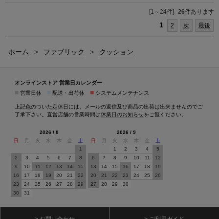
[1～24件]
26
件あります
1
2
次
最後
ホーム
>
ファブリック
>
クッション
オンラインストア 営業日カレンダー
■
■
■
営業日休
配送・出荷休
システムメンテナンス
上記色のついた定休日には、メールの返信及び商品の出荷は出来ませんのでご
了承下さい。直営店舗の営業時間は
休業日のお知らせ
をご覧ください。
2026 / 8
2026 / 9
日
月
火
水
木
金
土
日
月
火
水
木
金
土
1
1
2
3
4
5
2
3
4
5
6
7
8
6
7
8
9
10
11
12
9
10
11
12
13
14
15
13
14
15
16
17
18
19
16
17
18
19
20
21
22
20
21
22
23
24
25
26
23
24
25
26
27
28
29
27
28
29
30
30
31