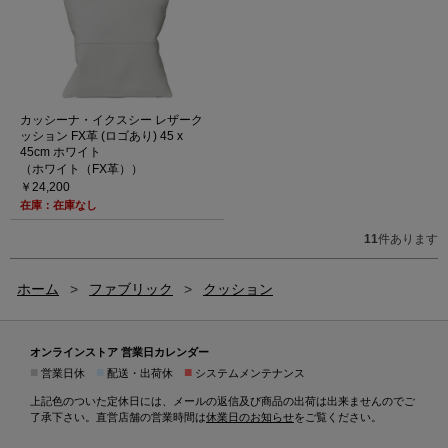
カッシーナ・イクスシー レザーク
ッション FX革 (ロゴあり) 45 x
45cm ホワイト
（ホワイト（FX革））
￥24,200
在庫：在庫なし
11
件あります
ホーム
>
ファブリック
>
クッション
オンラインストア 営業日カレンダー
■
■
■
営業日休
配送・出荷休
システムメンテナンス
上記色のついた定休日には、メールの返信及び商品の出荷は出来ませんのでご
了承下さい。直営店舗の営業時間は
休業日のお知らせ
をご覧ください。