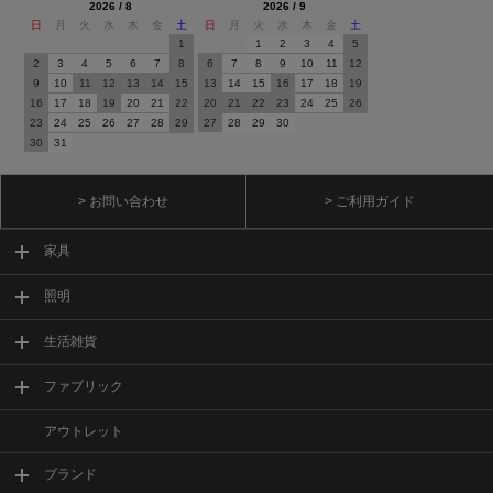
2026 / 8
2026 / 9
日
月
火
水
木
金
土
日
月
火
水
木
金
土
1
1
2
3
4
5
2
3
4
5
6
7
8
6
7
8
9
10
11
12
9
10
11
12
13
14
15
13
14
15
16
17
18
19
16
17
18
19
20
21
22
20
21
22
23
24
25
26
23
24
25
26
27
28
29
27
28
29
30
30
31
> お問い合わせ
> ご利用ガイド
家具
照明
生活雑貨
ファブリック
アウトレット
ブランド