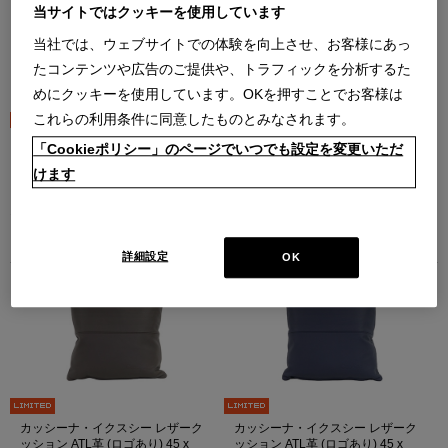
当サイトではクッキーを使用しています
当社では、ウェブサイトでの体験を向上させ、お客様にあっ
たコンテンツや広告のご提供や、トラフィックを分析するた
めにクッキーを使用しています。OKを押すことでお客様は
これらの利用条件に同意したものとみなされます。
カッシーナ・イクスシー レザーク
カッシーナ・イクスシー レザーク
「Cookieポリシー」のページでいつでも設定を変更いただ
ッション ATL革 (ロゴあり) 45 x
ッション ATL革 (ロゴあり) 45 x
けます
45cm（502 Latte）
45cm（507 Terra）
（502 Latte）
（507 Terra）
オンラインストア限定
オンラインストア限定
￥33,000
￥33,000
在庫：在庫あり
在庫：在庫あり
詳細設定
OK
カッシーナ・イクスシー レザーク
カッシーナ・イクスシー レザーク
ッション ATL革 (ロゴあり) 45 x
ッション ATL革 (ロゴあり) 45 x