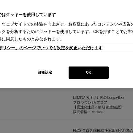
スーパールーン
【受注発注品／納期 都度確認】
販売価格：
￥902,000
ではクッキーを使用しています
、ウェブサイトでの体験を向上させ、お客様にあったコンテンツや広告
ックを分析するためにクッキーを使用しています。OKを押すことでお客
FOSCARINI(フォスカリーニ) Twiggy flo
ツィギー フロアランプ
件に同意したものとみなされます。
【受注発注品／納期 都度確認】
販売価格：
￥346,280
ieポリシー」のページでいつでも設定を変更いただけます
LUMINA(ルミナ) - Daphine LED floor
ダフィーネ LED フロアライト
詳細設定
OK
【受注発注品／納期 都度確認】
販売価格：
￥167,200
LUMINA(ルミナ) - FLO lounge/floor
フロ ラウンジ/フロア
【受注発注品／納期 都度確認】
販売価格：
￥171,600
FLOS(フロス) BIBLIOTHEQUE NATIONA