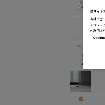
当サイト
当社では
トラフィ
の利用条
「Cook