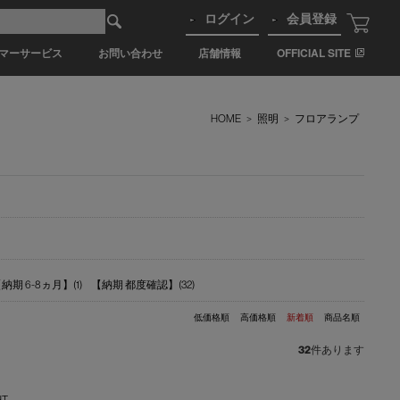
ログイン
会員登録
マーサービス
お問い合わせ
店舗情報
OFFICIAL SITE
HOME
>
照明
>
フロアランプ
納期 6-8ヵ月】(1)
【納期 都度確認】(32)
低価格順
高価格順
新着順
商品名順
32
件あります
HT