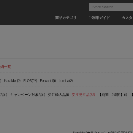
商品カテゴリ
ご利用ガイド
カスタ
詳細一覧
)
Karakter(2)
FLOS(27)
Foscarini(1)
Lumina(2)
(1)
キャンペーン対象品(1)
受注輸入品(1)
受注発注品(32)
【納期 1-2週間】(1)
【
Karakter(カラクター) - AWKWARD LIG