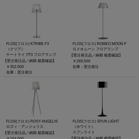
FLOS(フロス) KTRIBE F3
FLOS(フロス) ROMEO MOON F
（クリア）
ロメオムーン フロアランプ
ケートライブF3 フロアランプ
【受注発注品／納期 都度確認】
【受注発注品／納期 都度確認】
￥269,500
￥352,000
在庫：受注発注
在庫：受注発注
FLOS(フロス) ROSY ANGELIS
FLOS(フロス) SPUN LIGHT
ロズィ・アンジェリス
（ホワイト）
スプンライト
【受注発注品／納期 都度確認】
【受注発注品／納期 都度確認】
￥154,000