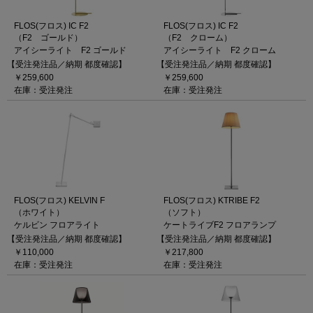
FLOS(フロス) IC F2
FLOS(フロス) IC F2
（F2 ゴールド）
（F2 クローム）
アイシーライト F2 ゴールド
アイシーライト F2 クローム
【受注発注品／納期 都度確認】
【受注発注品／納期 都度確認】
￥259,600
￥259,600
在庫：受注発注
在庫：受注発注
FLOS(フロス) KELVIN F
FLOS(フロス) KTRIBE F2
（ホワイト）
（ソフト）
ケルビン フロアライト
ケートライブF2 フロアランプ
【受注発注品／納期 都度確認】
【受注発注品／納期 都度確認】
￥110,000
￥217,800
在庫：受注発注
在庫：受注発注