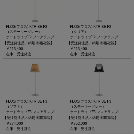
FLOS(フロス) KTRIBE F2
FLOS(フロス) KTRIBE F2
（スモーキーグレー）
（クリア）
ケートライブF2 フロアランプ
ケートライブF2 フロアランプ
【受注発注品／納期 都度確認】
【受注発注品／納期 都度確認】
￥213,400
￥213,400
在庫：受注発注
在庫：受注発注
FLOS(フロス) KTRIBE F3
FLOS(フロス) KTRIBE F3
（ソフト）
（スモーキーグレー）
ケートライブF3 フロアランプ
ケートライブF3 フロアランプ
【受注発注品／納期 都度確認】
【受注発注品／納期 都度確認】
￥374,000
￥352,000
在庫：受注発注
在庫：受注発注