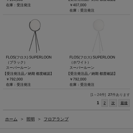
在庫：受注発注
￥407,000
在庫：受注発注
FLOS(フロス) SUPERLOON
FLOS(フロス) SUPERLOON
（ブラック）
（ホワイト）
スーパールーン
スーパールーン
【受注発注品／納期 都度確認】
【受注発注品／納期 都度確認】
￥792,000
￥792,000
在庫：受注発注
在庫：受注発注
[1～24件]
27
件あります
1
2
次
最後
ホーム
>
照明
>
フロアランプ