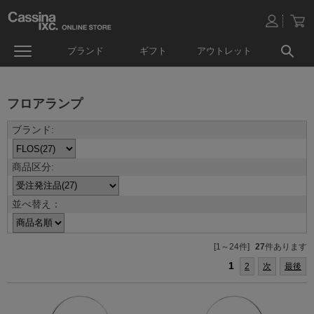
ブランド
ギフト
アウトレット
フロアランプ
並べ替え：
[1～24件]
27
件あります
1
2
次
最後