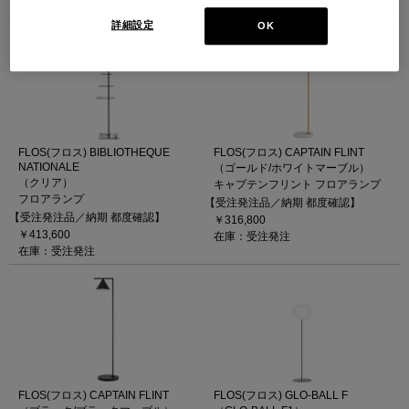
在庫：受注発注
在庫：受注発注
詳細設定
OK
FLOS(フロス) BIBLIOTHEQUE
FLOS(フロス) CAPTAIN FLINT
NATIONALE
（ゴールド/ホワイトマーブル）
（クリア）
キャプテンフリント フロアランプ
フロアランプ
【受注発注品／納期 都度確認】
【受注発注品／納期 都度確認】
￥316,800
￥413,600
在庫：受注発注
在庫：受注発注
FLOS(フロス) CAPTAIN FLINT
FLOS(フロス) GLO-BALL F