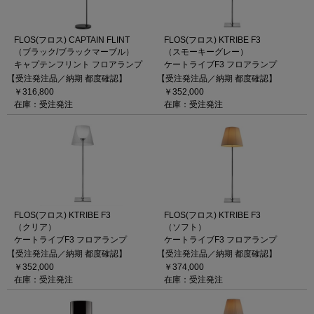
FLOS(フロス) CAPTAIN FLINT
FLOS(フロス) KTRIBE F3
（ブラック/ブラックマーブル）
（スモーキーグレー）
キャプテンフリント フロアランプ
ケートライブF3 フロアランプ
【受注発注品／納期 都度確認】
【受注発注品／納期 都度確認】
￥316,800
￥352,000
在庫：受注発注
在庫：受注発注
FLOS(フロス) KTRIBE F3
FLOS(フロス) KTRIBE F3
（クリア）
（ソフト）
ケートライブF3 フロアランプ
ケートライブF3 フロアランプ
【受注発注品／納期 都度確認】
【受注発注品／納期 都度確認】
￥352,000
￥374,000
在庫：受注発注
在庫：受注発注