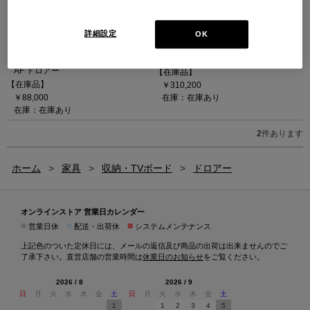
詳細設定
OK
AF DRAWER
BROAD drawer
（ブラック）
ブロード ドロアー
AF ドロアー
【在庫品】
【在庫品】
￥310,200
￥88,000
在庫：在庫あり
在庫：在庫あり
2
件あります
ホーム
>
家具
>
収納・TVボード
>
ドロアー
オンラインストア 営業日カレンダー
■
■
■
営業日休
配送・出荷休
システムメンテナンス
上記色のついた定休日には、メールの返信及び商品の出荷は出来ませんのでご
了承下さい。直営店舗の営業時間は
休業日のお知らせ
をご覧ください。
2026 / 8
2026 / 9
日
月
火
水
木
金
土
日
月
火
水
木
金
土
1
1
2
3
4
5