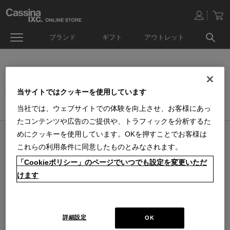
ブランド
ギフト
アウトレット
ドロアー
当サイトではクッキーを使用しています
ホーム
>
家具
>
収納・TVボード
>
ドロアー
当社では、ウェブサイトでの体験を向上させ、お客様にあっ
たコンテンツや広告のご提供や、トラフィックを分析するた
めにクッキーを使用しています。OKを押すことでお客様は
オンラインストア 営業日カレンダー
これらの利用条件に同意したものとみなされます。
■
■
■
営業日休
配送・出荷休
システムメンテナンス
「Cookieポリシー」のページでいつでも設定を変更いただ
上記色のついた定休日には、メールの返信及び商品の出荷は出来ませんのでご
了承下さい。直営店舗の営業時間は
休業日のお知らせ
をご覧ください。
けます
2026 / 8
2026 / 9
日
月
火
水
木
金
土
日
月
火
水
木
金
土
1
1
2
3
4
5
2
3
4
5
6
7
8
6
7
8
9
10
11
12
詳細設定
OK
9
10
11
12
13
14
15
13
14
15
16
17
18
19