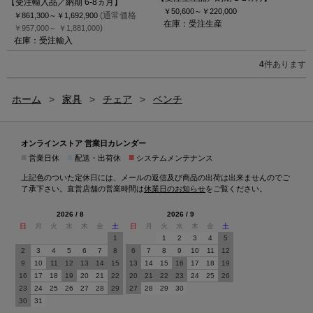
【受注輸入品／納期 6-8ヵ月】
￥50,600～
￥220,000
(通常価格
￥861,300～
￥1,692,900
在庫：受注生産
)
￥957,000～
￥1,881,000
在庫：受注輸入
4
件あります
ホーム
>
家具
>
チェア
>
ベンチ
オンラインストア 営業日カレンダー
■
■
■
営業日休
配送・出荷休
システムメンテナンス
上記色のついた定休日には、メールの返信及び商品の出荷は出来ませんのでご
了承下さい。直営店舗の営業時間は
休業日のお知らせ
をご覧ください。
2026 / 8
2026 / 9
日
月
火
水
木
金
土
日
月
火
水
木
金
土
1
1
2
3
4
5
2
3
4
5
6
7
8
6
7
8
9
10
11
12
9
10
11
12
13
14
15
13
14
15
16
17
18
19
16
17
18
19
20
21
22
20
21
22
23
24
25
26
23
24
25
26
27
28
29
27
28
29
30
30
31