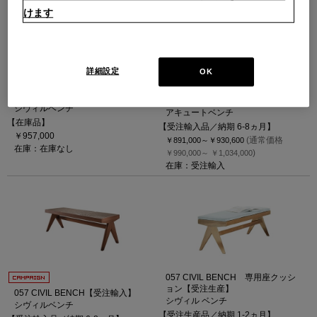
けます
詳細設定
OK
057 CIVIL BENCH【在庫品】仕様
＝オーク材ブラック/座＝籐
L42 ACUTE bench【受注輸入】
シヴィルベンチ
アキュートベンチ
【在庫品】
【受注輸入品／納期 6-8ヵ月】
￥957,000
(通常価格
￥891,000～
￥930,600
在庫：在庫なし
)
￥990,000～
￥1,034,000
在庫：受注輸入
057 CIVIL BENCH 専用座クッシ
ョン【受注生産】
057 CIVIL BENCH【受注輸入】
シヴィル ベンチ
シヴィルベンチ
【受注生産品／納期 1-2ヵ月】