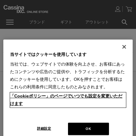
ブランド
ギフト
アウトレット
デザインチェア
当サイトではクッキーを使用しています
ホーム
>
家具
>
チェア
>
デザインチェア
当社では、ウェブサイトでの体験を向上させ、お客様にあっ
たコンテンツや広告のご提供や、トラフィックを分析するた
めにクッキーを使用しています。OKを押すことでお客様は
オンラインストア 営業日カレンダー
これらの利用条件に同意したものとみなされます。
■
■
■
営業日休
配送・出荷休
システムメンテナンス
「Cookieポリシー」のページでいつでも設定を変更いただ
上記色のついた定休日には、メールの返信及び商品の出荷は出来ませんのでご
了承下さい。直営店舗の営業時間は
休業日のお知らせ
をご覧ください。
けます
2026 / 8
2026 / 9
日
月
火
水
木
金
土
日
月
火
水
木
金
土
1
1
2
3
4
5
2
3
4
5
6
7
8
6
7
8
9
10
11
12
詳細設定
OK
9
10
11
12
13
14
15
13
14
15
16
17
18
19