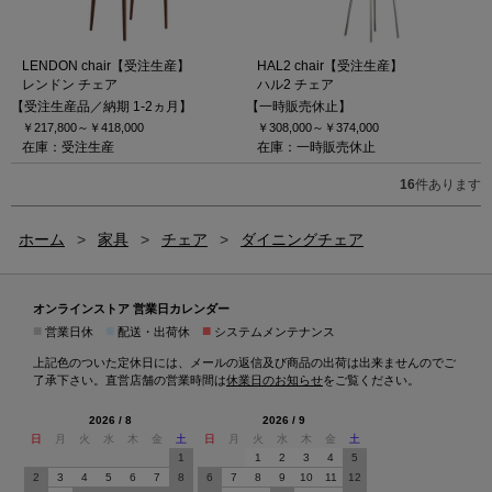
LENDON chair【受注生産】
HAL2 chair【受注生産】
レンドン チェア
ハル2 チェア
【受注生産品／納期 1-2ヵ月】
【一時販売休止】
￥217,800～
￥418,000
￥308,000～
￥374,000
在庫：受注生産
在庫：一時販売休止
16
件あります
ホーム
>
家具
>
チェア
>
ダイニングチェア
オンラインストア 営業日カレンダー
■
■
■
営業日休
配送・出荷休
システムメンテナンス
上記色のついた定休日には、メールの返信及び商品の出荷は出来ませんのでご
了承下さい。直営店舗の営業時間は
休業日のお知らせ
をご覧ください。
2026 / 8
2026 / 9
日
月
火
水
木
金
土
日
月
火
水
木
金
土
1
1
2
3
4
5
2
3
4
5
6
7
8
6
7
8
9
10
11
12