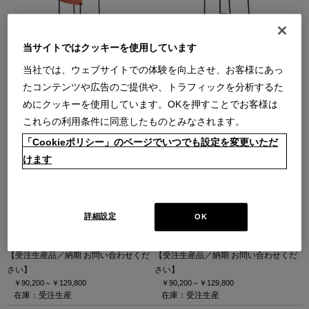
OLIOチェア（アントラサイト）
OLIOチェア（赤茶）
当サイトではクッキーを使用しています
（チェア アントラサイト）
（チェア 赤茶）
当社では、ウェブサイトでの体験を向上させ、お客様にあっ
オリオチェア
オリオチェア
【在庫品】
【在庫品】
たコンテンツや広告のご提供や、トラフィックを分析するた
￥79,200
￥79,200
めにクッキーを使用しています。OKを押すことでお客様は
在庫：在庫あり
在庫：在庫あり
これらの利用条件に同意したものとみなされます。
「Cookieポリシー」のページでいつでも設定を変更いただ
けます
詳細設定
OK
MEMBRANE（ループ脚）【受注生
MEMBRANE（4本脚）【受注生
産】
産】
メンブレン（ループ脚） チェア
メンブレン チェア
【受注生産品／納期 お問い合わせくだ
【受注生産品／納期 お問い合わせくだ
さい】
さい】
￥90,200～
￥129,800
￥90,200～
￥129,800
在庫：受注生産
在庫：受注生産