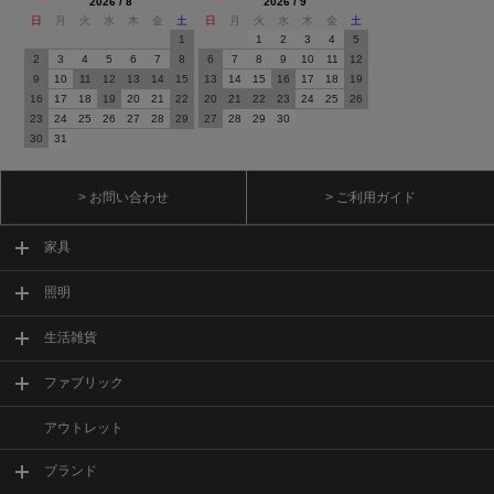
2026 / 8
2026 / 9
日
月
火
水
木
金
土
日
月
火
水
木
金
土
1
1
2
3
4
5
2
3
4
5
6
7
8
6
7
8
9
10
11
12
9
10
11
12
13
14
15
13
14
15
16
17
18
19
16
17
18
19
20
21
22
20
21
22
23
24
25
26
23
24
25
26
27
28
29
27
28
29
30
30
31
> お問い合わせ
> ご利用ガイド
家具
照明
生活雑貨
ファブリック
アウトレット
ブランド