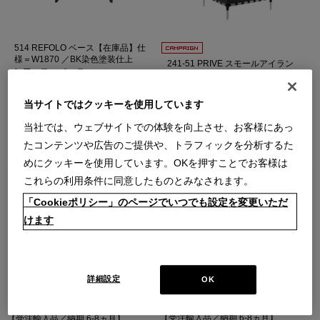
514 REFOLO ベース【在庫品】仕
様＝W1870 ／BK染色塗装仕上
241-51 PRIVE スモールアイラン
レフォロ・ ベース
ド ホリゾンタルアーム【受注輸
【在庫品】
入】
プリヴェ ソファ
￥1,672,000
当サイトではクッキーを使用しています
在庫：在庫あり
【受注輸入品／納期 6-8ヵ月】
(通常価格
当社では、ウェブサイトでの体験を向上させ、お客様にあっ
￥1,643,400～
￥2,039,400
)
￥1,826,000～
￥2,266,000
たコンテンツや広告のご提供や、トラフィックを分析するた
在庫：受注輸入
めにクッキーを使用しています。OKを押すことでお客様は
これらの利用条件に同意したものとみなされます。
「Cookieポリシー」のページでいつでも設定を変更いただ
けます
詳細設定
241-00 PRIVE オットマン 黒革【受
OK
241-00 PRIVE オットマン【受注輸
注輸入】
入】
プリヴェ オットマン
プリヴェ オットマン
【受注輸入品／納期 6-8ヵ月】
【受注輸入品／納期 6-8ヵ月】