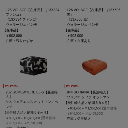
L26 VOLAGE【在庫品】（13X334
L26 VOLAGE【在庫品】（13X606
ファンゴ）
黒）
（13X334 ファンゴ）
（13X606 黒）
ヴォラージュ ベンチ
ヴォラージュ ベンチ
【在庫品】
【在庫品】
￥902,000
￥902,000
在庫：残りわずか
在庫：在庫あり
232 SOMEWHERE EL-S【受注輸
944 SORIANA【受注輸入】
入】
ソリアナ ソファ オットマン
サムウェアエルス オットマン／ベ
【受注輸入品／納期 6-8ヵ月】
ンチ
(通常価格
￥851,400～
￥1,336,500
【受注輸入品／納期 6-8ヵ月】
)
￥946,000～
￥1,485,000
(通常価格
￥861,300～
￥1,881,000
在庫：受注輸入
)
￥957,000～
￥2,090,000