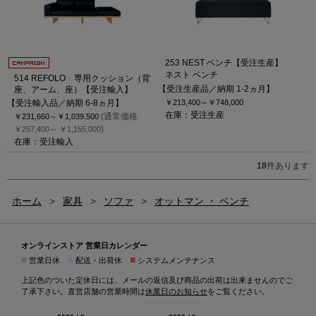
253 NEST ベンチ【受注生産】
ネスト ベンチ
514 REFOLO 専用クッション（背
【受注生産品／納期 1-2ヵ月】
座、アーム、座）【受注輸入】
【受注輸入品／納期 6-8ヵ月】
￥213,400～
￥748,000
在庫：受注生産
(通常価格
￥231,660～
￥1,039,500
)
￥257,400～
￥1,155,000
在庫：受注輸入
18
件あります
ホーム
>
家具
>
ソファ
>
オットマン ・ ベンチ
オンラインストア 営業日カレンダー
■
■
■
営業日休
配送・出荷休
システムメンテナンス
上記色のついた定休日には、メールの返信及び商品の出荷は出来ませんのでご
了承下さい。直営店舗の営業時間は
休業日のお知らせ
をご覧ください。