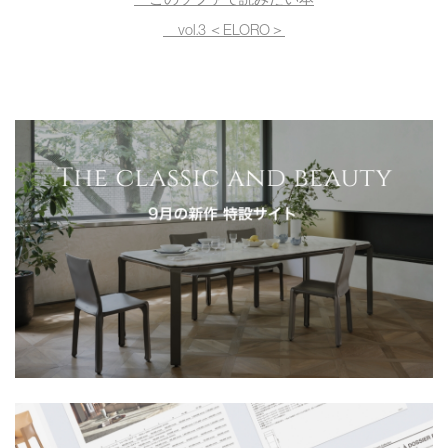
vol.3 ＜ELORO＞