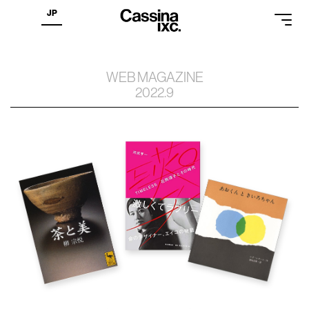
JP
WEB MAGAZINE
PRODUCTS
2022.9
SERVICES
INSPIRATION
PROFESSIONAL
SUPPORT
CATALOGUES
SHOPS
ONLINE STORE
来店予約
お問合せ