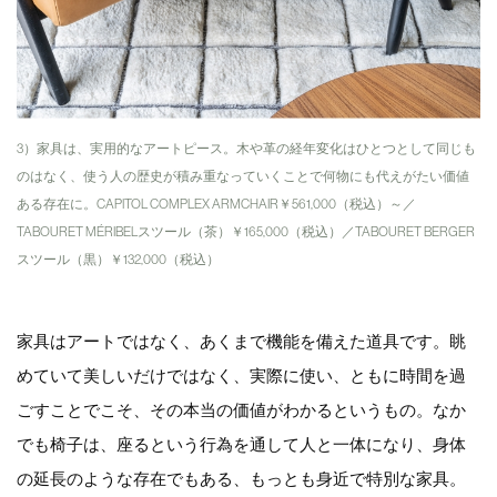
3）家具は、実用的なアートピース。木や革の経年変化はひとつとして同じも
のはなく、使う人の歴史が積み重なっていくことで何物にも代えがたい価値
ある存在に。CAPITOL COMPLEX ARMCHAIR￥561,000（税込）～／
TABOURET MÉRIBELスツール（茶）￥165,000（税込）／TABOURET BERGER
スツール（黒）￥132,000（税込）
家具はアートではなく、あくまで機能を備えた道具です。眺
めていて美しいだけではなく、実際に使い、ともに時間を過
ごすことでこそ、その本当の価値がわかるというもの。なか
でも椅子は、座るという行為を通して人と一体になり、身体
の延長のような存在でもある、もっとも身近で特別な家具。