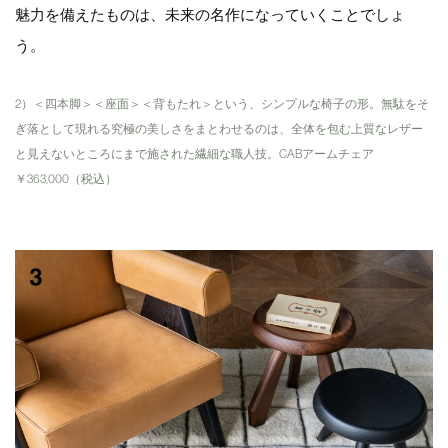
魅力を備えたものは、未来の名作になっていくことでしょ
う。
2）＜四本脚＞＜座面＞＜背もたれ＞という、シンプルな椅子の形。無駄をそ
ぎ落として現れる究極の美しさをまとわせるのは、全体を包む上質なレザー
と見えないところにまで施された繊細な職人技。CABアームチェア
￥363,000（税込）