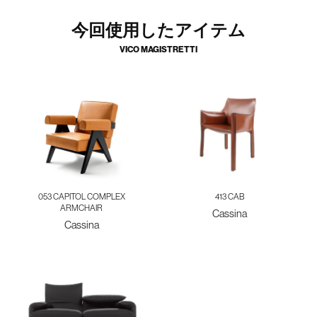
今回使用したアイテム
VICO MAGISTRETTI
053 CAPITOL COMPLEX
413 CAB
ARMCHAIR
Cassina
Cassina