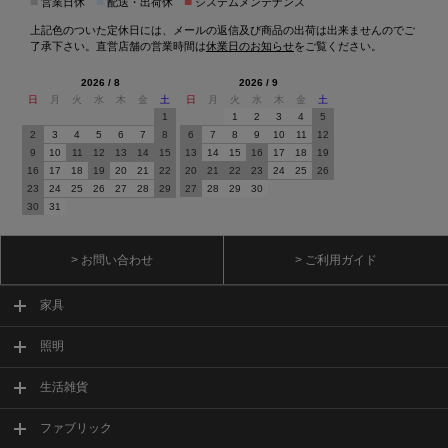
■
■
■
営業日休
配送・出荷休
システムメンテナンス
上記色のついた定休日には、メールの返信及び商品の出荷は出来ませんのでご
了承下さい。直営店舗の営業時間は
休業日のお知らせ
をご覧ください。
2026 / 8
2026 / 9
日
月
火
水
木
金
土
日
月
火
水
木
金
土
1
1
2
3
4
5
2
3
4
5
6
7
8
6
7
8
9
10
11
12
9
10
11
12
13
14
15
13
14
15
16
17
18
19
16
17
18
19
20
21
22
20
21
22
23
24
25
26
23
24
25
26
27
28
29
27
28
29
30
30
31
> お問い合わせ
> ご利用ガイド
家具
照明
生活雑貨
ファブリック