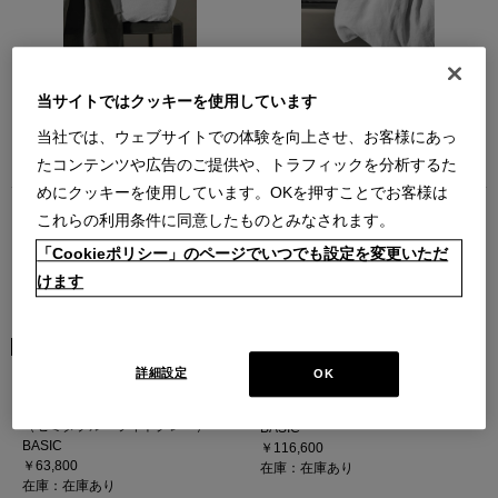
SOCIETY (ソサエティ) - REM ボッ
SOCIETY (ソサエティ) - REM デュ
クスシーツ セミダブル (ホワイト)
ベカバー セミダブル (ホワイト)
当サイトではクッキーを使用しています
（セミダブル ホワイト）
（セミダブル ホワイト）
BASIC
BASIC
当社では、ウェブサイトでの体験を向上させ、お客様にあっ
￥70,400
￥129,800
たコンテンツや広告のご提供や、トラフィックを分析するた
在庫：在庫あり
在庫：残りわずか
めにクッキーを使用しています。OKを押すことでお客様は
これらの利用条件に同意したものとみなされます。
「Cookieポリシー」のページでいつでも設定を変更いただ
けます
SOCIETY (ソサエティ) - REM ボッ
SOCIETY (ソサエティ) - REM デュ
詳細設定
OK
クスシーツ セミダブル (ライトグレ
ベカバー セミダブル (ライトグレー)
ー)
（セミダブル ライトグレー）
（セミダブル ライトグレー）
BASIC
BASIC
￥116,600
￥63,800
在庫：在庫あり
在庫：在庫あり