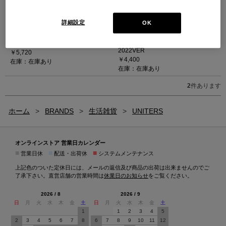
Leather care kit - レザーケアキット
詳細設定
OK
トリプルフリー2024
Textile Care Kit - テキスタイル ケア
MIDIKIT(LM150)
キット (ナチュラル)
除菌効果 2024VER.
2022VER
￥5,720
￥4,400
在庫：在庫あり
在庫：在庫あり
2
件あります
ホーム
>
BRANDS
>
生活雑貨
>
UNITERS
オンラインストア 営業日カレンダー
■
■
■
営業日休
配送・出荷休
システムメンテナンス
上記色のついた定休日には、メールの返信及び商品の出荷は出来ませんのでご
了承下さい。直営店舗の営業時間は
休業日のお知らせ
をご覧ください。
2026 / 8
2026 / 9
日
月
火
水
木
金
土
日
月
火
水
木
金
土
1
1
2
3
4
5
2
3
4
5
6
7
8
6
7
8
9
10
11
12