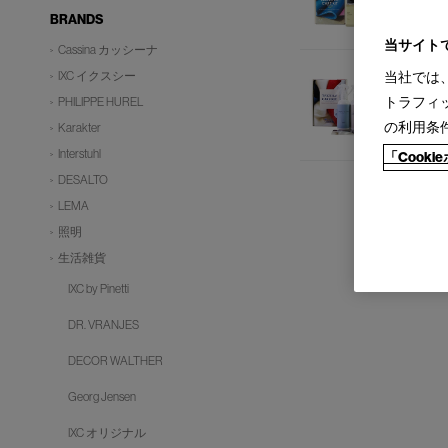
BRANDS
当サイト
Cassina カッシーナ
IXC イクスシー
当社では
トラフィ
PHILIPPE HUREL
の利用条
Karakter
Interstuhl
「Cook
DESALTO
LEMA
照明
生活雑貨
IXC by Pinetti
DR. VRANJES
DECOR WALTHER
Georg Jensen
IXC オリジナル