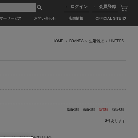
ログイン
会員登録
マーサービス
お問い合わせ
店舗情報
OFFICIAL SITE
HOME
>
BRANDS
>
生活雑貨
>
UNITERS
低価格順
高価格順
新着順
商品名順
2
件あります
リプルフリー2024 MIDIKIT(LM150)