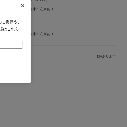
在庫：
在庫あり
のご提供や、
アキット (ナチュラル)
様はこれら
在庫：
在庫あり
2
件あります