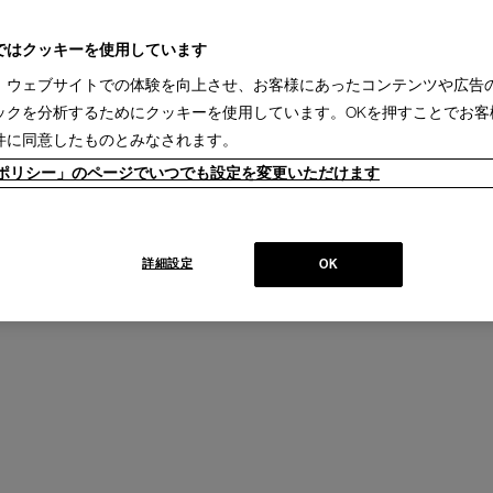
除菌効果 2024VER.
販売価格：
￥5,720
ではクッキーを使用しています
、ウェブサイトでの体験を向上させ、お客様にあったコンテンツや広告
Textile Care Kit - テキスタイル ケ
ックを分析するためにクッキーを使用しています。OKを押すことでお客
2022VER
販売価格：
￥4,400
件に同意したものとみなされます。
ieポリシー」のページでいつでも設定を変更いただけます
詳細設定
OK