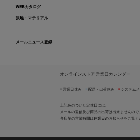
WEBカタログ
張地・マテリアル
メールニュース登録
オンラインストア 営業日カレンダー
■
営業日休み
■
配送・出荷休み
■
システムメ
上記色のついた定休日には、
メールの返信及び商品の出荷は出来ませんので
各店舗の営業時間は
休業日のお知らせ
をご覧く