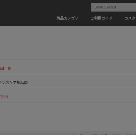
商品カテゴリ
ご利用ガイド
カスタ
詳細一覧
ンスケア用品(2)
(2)
Leather care kit - レザーケアキット ト