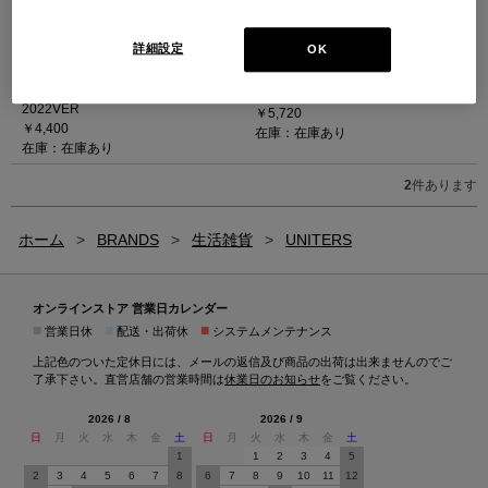
Leather care kit - レザーケアキット
詳細設定
OK
トリプルフリー2024
Textile Care Kit - テキスタイル ケア
MIDIKIT(LM150)
キット (ナチュラル)
除菌効果 2024VER.
2022VER
￥5,720
￥4,400
在庫：在庫あり
在庫：在庫あり
2
件あります
ホーム
>
BRANDS
>
生活雑貨
>
UNITERS
オンラインストア 営業日カレンダー
■
■
■
営業日休
配送・出荷休
システムメンテナンス
上記色のついた定休日には、メールの返信及び商品の出荷は出来ませんのでご
了承下さい。直営店舗の営業時間は
休業日のお知らせ
をご覧ください。
2026 / 8
2026 / 9
日
月
火
水
木
金
土
日
月
火
水
木
金
土
1
1
2
3
4
5
2
3
4
5
6
7
8
6
7
8
9
10
11
12