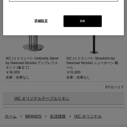
2
件あります
詳細設定
OK
IXC (イクスシー) - Umbrella Stand
IXC (イクスシー) - Shoehorn by
by Gwenael Nicolas アンブレラス
Gwenael Nicolas シューホーン 靴
タンド (傘立て)
べら
￥36,300
￥31,900
在庫：在庫なし
在庫：在庫なし
2
件あります
IXC オリジナルテーブルリネン
ホーム
>
BRANDS
>
生活雑貨
>
IXC オリジナル