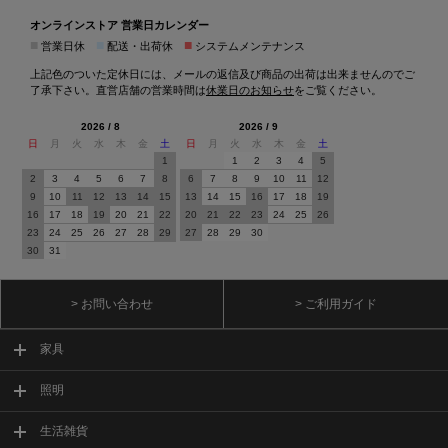
オンラインストア 営業日カレンダー
■
■
■
営業日休
配送・出荷休
システムメンテナンス
上記色のついた定休日には、メールの返信及び商品の出荷は出来ませんのでご
了承下さい。直営店舗の営業時間は
休業日のお知らせ
をご覧ください。
2026 / 8
2026 / 9
日
月
火
水
木
金
土
日
月
火
水
木
金
土
1
1
2
3
4
5
2
3
4
5
6
7
8
6
7
8
9
10
11
12
9
10
11
12
13
14
15
13
14
15
16
17
18
19
16
17
18
19
20
21
22
20
21
22
23
24
25
26
23
24
25
26
27
28
29
27
28
29
30
30
31
> お問い合わせ
> ご利用ガイド
家具
照明
生活雑貨