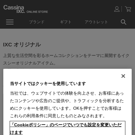
ブランド
ギフト
アウトレット
IXC オリジナル
上質な生活空間を彩るホームコレクションをテーマに展開するイク
スシーオリジナルアイテム。
良質な素材で作られたレザーアイテムやルームウェア、ベッドアク
セサリーなどオリジナルのアイテムを取り揃えています。
当サイトではクッキーを使用しています
ベーシックなデザインは幅広いインテリアにお使い頂けます。
当社では、ウェブサイトでの体験を向上させ、お客様にあっ
たコンテンツや広告のご提供や、トラフィックを分析するた
めにクッキーを使用しています。OKを押すことでお客様は
これらの利用条件に同意したものとみなされます。
「Cookieポリシー」のページでいつでも設定を変更いただ
並べ替え：
けます